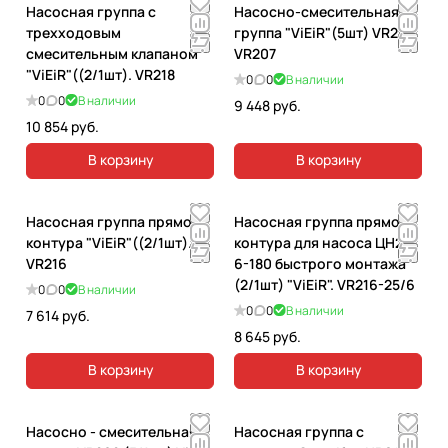
Насосная группа с
Насосно-смесительная
трехходовым
группа "ViEiR"(5шт) VR207.
смесительным клапаном
VR207
"ViEiR"((2/1шт). VR218
0
0
В наличии
0
0
В наличии
9 448 руб.
10 854 руб.
В корзину
В корзину
Насосная группа прямого
Насосная группа прямого
контура "ViEiR"((2/1шт).
контура для насоса ЦН25-
VR216
6-180 быстрого монтажа
(2/1шт) "ViEiR". VR216-25/6
0
0
В наличии
0
0
В наличии
7 614 руб.
8 645 руб.
В корзину
В корзину
Насосно - смесительная
Насосная группа с