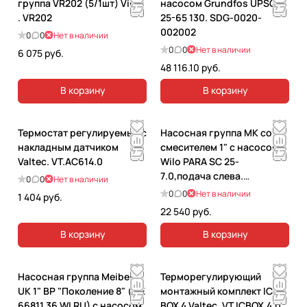
группа VR202 (5/1шт) ViEiR
насосом Grundfos UPSO
. VR202
25-65 130. SDG-0020-
002002
0
0
Нет в наличии
0
0
Нет в наличии
6 075 руб.
48 116.10 руб.
В корзину
В корзину
Термостат регулируемый с
Насосная группа MK со
накладным датчиком
смесителем 1" с насосом
Valtec. VT.AC614.0
Wilo PARA SC 25-
7.0,подача слева.
0
0
Нет в наличии
MEL66831.36WI RU
0
0
Нет в наличии
1 404 руб.
22 540 руб.
В корзину
В корзину
Насосная группа Meibes
Терморегулирующий
UK 1" ВР "Поколение 8" (ME
монтажный комплект IC-
66811.36 WI RU) с насосом
BOX 4 Valtec. VT.ICBOX.4.0