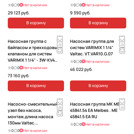
COMBI.S. VT.COMBI.S.180
0
0
Нет в наличии
0
0
Нет в наличии
29 123 руб.
9 390 руб.
В корзину
В корзину
Насосная группа с
Насосная группа для
байпасом и трехходовым
систем VARIMIX 1 1/4"
клапаном для систем
Valtec. VT.VAR10.G.07
VARIMIX 1 1/4" - 3W-KV4
0
0
Нет в наличии
Valtec. VT.VAR20.G.07
0
0
Нет в наличии
46 022 руб.
73 160 руб.
В корзину
В корзину
Насосно-смесительный
Насосная группа MK ME
узел без насоса,
45841.54 EA Meibes . ME
монтаж.длина насоса
45841.5 EA RU
130мм Valtec.
0
0
Нет в наличии
VT.DUAL.0.130
0
0
Нет в наличии