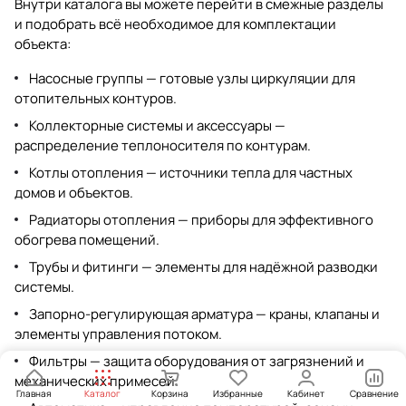
Внутри каталога вы можете перейти в смежные разделы
и подобрать всё необходимое для комплектации
объекта:
Насосные группы
— готовые узлы циркуляции для
отопительных контуров.
Коллекторные системы и аксессуары
—
распределение теплоносителя по контурам.
Котлы отопления
— источники тепла для частных
домов и объектов.
Радиаторы отопления
— приборы для эффективного
обогрева помещений.
Трубы и фитинги
— элементы для надёжной разводки
системы.
Запорно-регулирующая арматура
— краны, клапаны и
элементы управления потоком.
Фильтры
— защита оборудования от загрязнений и
механических примесей.
Главная
Каталог
Корзина
Избранные
Кабинет
Сравнение