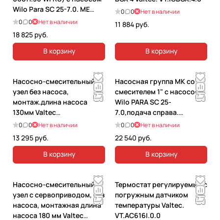
Wilo Para SC 25-7.0. ME
0
0
Нет в наличии
66811.36WI RU
0
0
Нет в наличии
11 884 руб.
18 825 руб.
В корзину
В корзину
Насосно-смесительный
Насосная группа MK со
узел без насоса,
смесителем 1" с насосом
монтаж.длина насоса
Wilo PARA SC 25-
130мм Valtec
7.0,подача справа.
VT.VALMIX.0.130.
M66831.36WI RU
0
0
Нет в наличии
0
0
Нет в наличии
VT.VALMIX.0.130
13 295 руб.
22 540 руб.
В корзину
В корзину
Насосно-смесительный
Термостат регулируемый с
узел с сервоприводом, без
погружным датчиком
насоса, монтажная длина
температуры Valtec.
насоса 180 мм Valtec
VT.AC616I.0.0