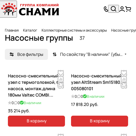
Главная
Каталог
Коллекторные системы и аксессуары
Насосные гру
Насосные группы
37
Все фильтры
По свойству "В наличии" (убывание)
Насосно-смесительный
Насосно-смесительный
узел с термоголовкой, без
узел AltStream Sm15180.
насоса, монтаж.длина
005080101
180мм Valtec COMBI.
0
0
В наличии
VT.COMBI.0.180
0
0
В наличии
17 818.20 руб.
35 214 руб.
В корзину
В корзину