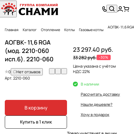
АОГВК- 11,6 RGA
Главная
Каталог
Отопление
Котлы
Газовые котлы
АОГВК- 11,6 RGA
23 297.40 руб.
(мод. 2210-060
33 282 руб.
-30%
исп.6). 2210-060
Цена указана с учётом
НДС 22%
0
Нет отзывов
Арт.
2210-060
В наличии
Рассчитать доставку
Нашли дешевле?
В корзину
Хочу в подарок
Купить в 1 клик
Товар участвует в акции