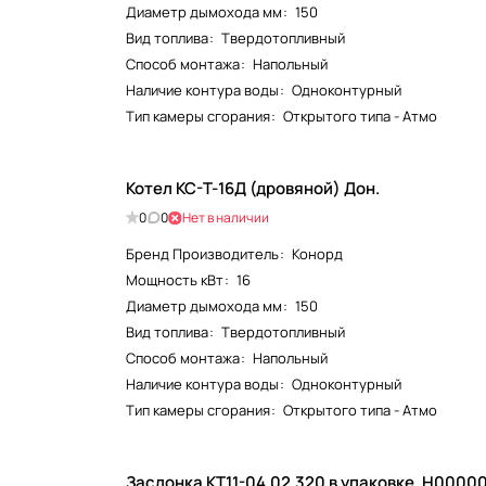
Диаметр дымохода мм
:
150
Вид топлива
:
Твердотопливный
Способ монтажа
:
Напольный
Наличие контура воды
:
Одноконтурный
Тип камеры сгорания
:
Открытого типа - Атмо
Котел КС-Т-16Д (дровяной) Дон.
0
0
Нет в наличии
Бренд Производитель
:
Конорд
Мощность кВт
:
16
Диаметр дымохода мм
:
150
Вид топлива
:
Твердотопливный
Способ монтажа
:
Напольный
Наличие контура воды
:
Одноконтурный
Тип камеры сгорания
:
Открытого типа - Атмо
Заслонка КТ11-04.02.320 в упаковке. Н0000