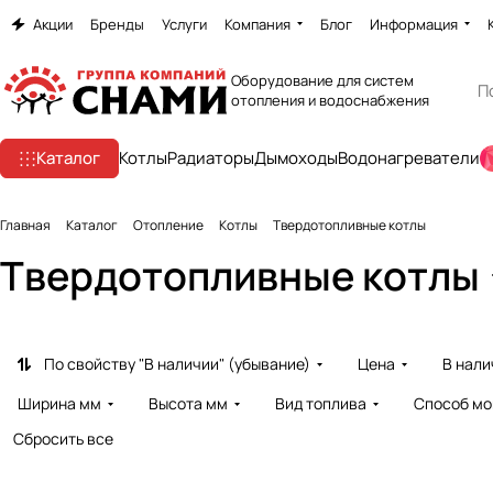
Акции
Бренды
Услуги
Компания
Блог
Информация
Оборудование для систем
отопления и водоснабжения
Каталог
Котлы
Радиаторы
Дымоходы
Водонагреватели
Главная
Каталог
Отопление
Котлы
Твердотопливные котлы
Твердотопливные котлы
По свойству "В наличии" (убывание)
Цена
В нали
Ширина мм
Высота мм
Вид топлива
Способ мо
Сбросить все