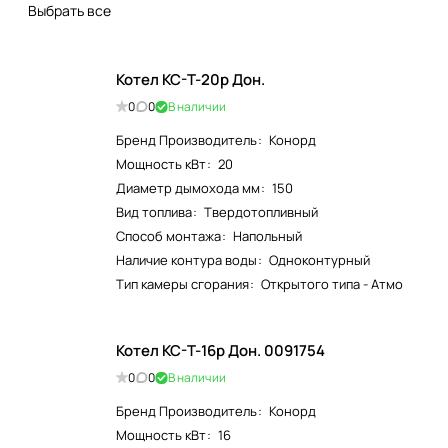
Выбрать все
Котел КС-Т-20р Дон.
0
0
В наличии
Бренд Производитель
:
Конорд
Мощность кВт
:
20
Диаметр дымохода мм
:
150
Вид топлива
:
Твердотопливный
Способ монтажа
:
Напольный
Наличие контура воды
:
Одноконтурный
Тип камеры сгорания
:
Открытого типа - Атмо
Котел КС-Т-16р Дон. 0091754
0
0
В наличии
Бренд Производитель
:
Конорд
Мощность кВт
:
16