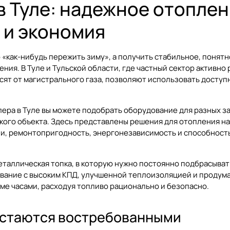
 Туле: надежное отоплен
 и экономия
о «как-нибудь пережить зиму», а получить стабильное, понят
я. В Туле и Тульской области, где частный сектор активно ра
исят от магистрального газа, позволяют использовать досту
ера в Туле вы можете подобрать оборудование для разных за
го объекта. Здесь представлены решения для отопления на д
ии, ремонтопригодность, энергонезависимость и способность
еталлическая топка, в которую нужно постоянно подбрасыва
ование с высоким КПД, улучшенной теплоизоляцией и продум
е часами, расходуя топливо рационально и безопасно.
остаются востребованными