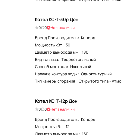
Котел КС-Т-30р Дон.
0
0
Нет в наличии
Бренд Производитель
:
Конорд
Мощность кВт
:
30
Диаметр дымохода мм
:
180
Вид топлива
:
Твердотопливный
Способ монтажа
:
Напольный
Наличие контура воды
:
Одноконтурный
Тип камеры сгорания
:
Открытого типа - Атмо
Котел КС-Т-12р Дон.
0
0
Нет в наличии
Бренд Производитель
:
Конорд
Мощность кВт
:
12
Диаметр дымохода мм
:
150