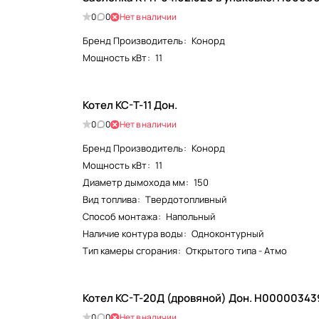
0
0
Нет в наличии
Бренд Производитель
:
Конорд
Мощность кВт
:
11
Котел КС-Т-11 Дон.
0
0
Нет в наличии
Бренд Производитель
:
Конорд
Мощность кВт
:
11
Диаметр дымохода мм
:
150
Вид топлива
:
Твердотопливный
Способ монтажа
:
Напольный
Наличие контура воды
:
Одноконтурный
Тип камеры сгорания
:
Открытого типа - Атмо
Котел КС-Т-20Д (дровяной) Дон. Н00000343
0
0
Нет в наличии