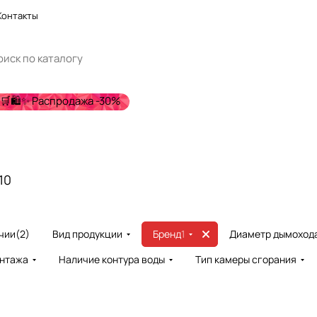
Контакты
🛒🛍️✨ Распродажа -30%
10
чии
(
2
)
Вид продукции
Бренд
1
Диаметр дымохода
нтажа
Наличие контура воды
Тип камеры сгорания