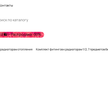
Контакты
🛒🛍️✨ Распродажа -30%
 радиаторам отопления
Комплект фитингов к ради