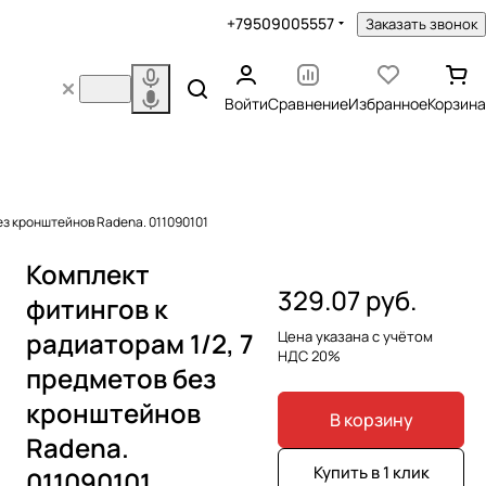
+79509005557
Заказать звонок
Войти
Сравнение
Избранное
Корзина
аторам 1/2, 7 предметов без кронштейнов Radena. 011090101
Комплект
329.07 руб.
фитингов к
радиаторам 1/2, 7
Цена указана с учётом
НДС 20%
предметов без
кронштейнов
В корзину
Radena.
Купить в 1 клик
011090101