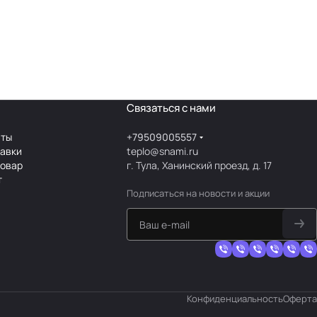
Связаться с нами
аты
+79509005557
тавки
teplo@snami.ru
товар
г. Тула, Ханинский проезд, д. 17
т
Подписаться
на новости и акции
Конфиденциальность
Оферта