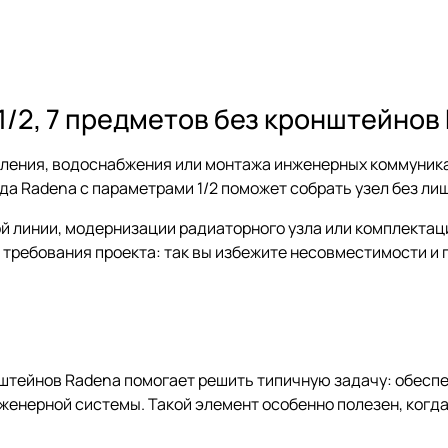
1/2, 7 предметов без кронштейнов
пления, водоснабжения или монтажа инженерных коммуника
да Radena с параметрами 1/2 поможет собрать узел без ли
ой линии, модернизации радиаторного узла или комплектац
 требования проекта: так вы избежите несовместимости и
онштейнов Radena помогает решить типичную задачу: обесп
нженерной системы. Такой элемент особенно полезен, когд