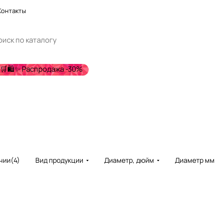
Контакты
🛒🛍️✨ Распродажа -30%
чии
(
4
)
Вид продукции
Диаметр, дюйм
Диаметр мм