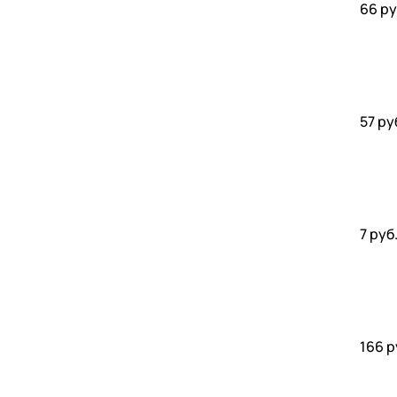
66 ру
57 ру
7 руб
166 р