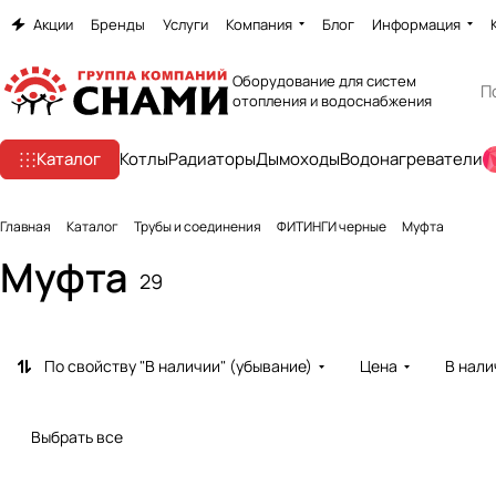
Акции
Бренды
Услуги
Компания
Блог
Информация
Оборудование для систем
отопления и водоснабжения
Каталог
Котлы
Радиаторы
Дымоходы
Водонагреватели
Главная
Каталог
Трубы и соединения
ФИТИНГИ черные
Муфта
Муфта
29
По свойству "В наличии" (убывание)
Цена
В нали
Выбрать все