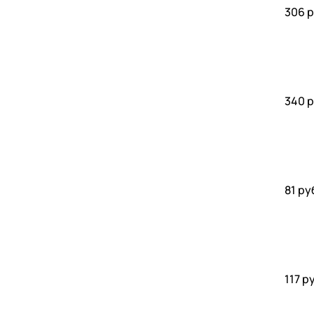
306 р
340 р
81 ру
117 р