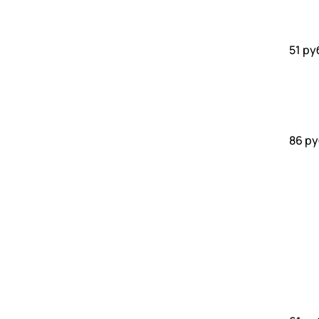
51 ру
86 ру