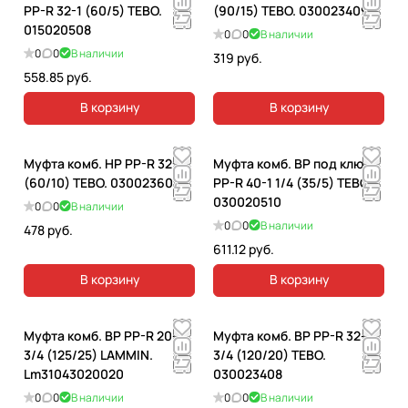
PP-R 32-1 (60/5) TEBO.
(90/15) TEBO. 030023409
015020508
0
0
В наличии
0
0
В наличии
319 руб.
558.85 руб.
В корзину
В корзину
Муфта комб. НР PP-R 32-1
Муфта комб. ВР под ключ
(60/10) TEBO. 030023609
PP-R 40-1 1/4 (35/5) TEBO.
030020510
0
0
В наличии
0
0
В наличии
478 руб.
611.12 руб.
В корзину
В корзину
Муфта комб. ВР PP-R 20-
Муфта комб. ВР PP-R 32-
3/4 (125/25) LAMMIN.
3/4 (120/20) TEBO.
Lm31043020020
030023408
0
0
В наличии
0
0
В наличии