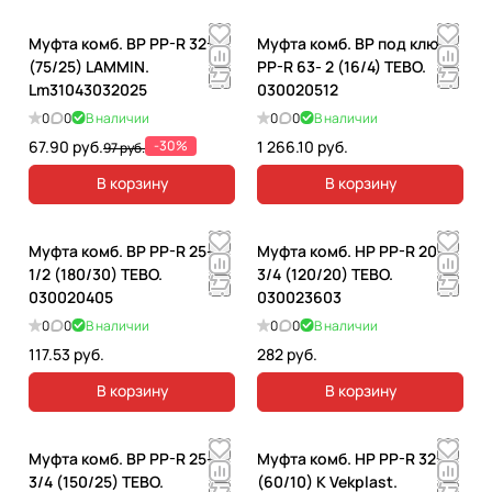
Муфта комб. ВР PP-R 32-1
Муфта комб. ВР под ключ
(75/25) LAMMIN.
PP-R 63- 2 (16/4) TEBO.
Lm31043032025
030020512
0
0
В наличии
0
0
В наличии
67.90 руб.
-30%
1 266.10 руб.
97 руб.
В корзину
В корзину
Муфта комб. ВР PP-R 25-
Муфта комб. НР PP-R 20-
1/2 (180/30) TEBO.
3/4 (120/20) TEBO.
030020405
030023603
0
0
В наличии
0
0
В наличии
117.53 руб.
282 руб.
В корзину
В корзину
Муфта комб. ВР PP-R 25-
Муфта комб. НР PP-R 32-1
3/4 (150/25) TEBO.
(60/10) К Vekplast.