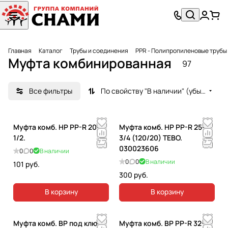
Главная
Каталог
Трубы и соединения
PPR - Полипропиленовые трубы
Муфта комбинированная
97
Все фильтры
По свойству "В наличии" (убывание)
Муфта комб. НР PP-R 20-
Муфта комб. НР PP-R 25-
1/2.
3/4 (120/20) TEBO.
030023606
0
0
В наличии
0
0
В наличии
101 руб.
300 руб.
В корзину
В корзину
Муфта комб. ВР под ключ
Муфта комб. ВР PP-R 32-1