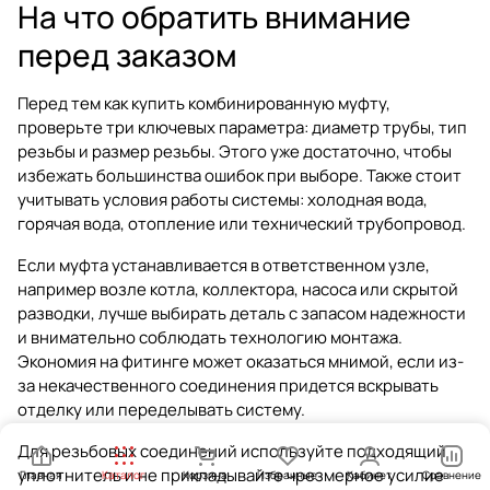
На что обратить внимание
перед заказом
Перед тем как купить комбинированную муфту,
проверьте три ключевых параметра: диаметр трубы, тип
резьбы и размер резьбы. Этого уже достаточно, чтобы
избежать большинства ошибок при выборе. Также стоит
учитывать условия работы системы: холодная вода,
горячая вода, отопление или технический трубопровод.
Если муфта устанавливается в ответственном узле,
например возле котла, коллектора, насоса или скрытой
разводки, лучше выбирать деталь с запасом надежности
и внимательно соблюдать технологию монтажа.
Экономия на фитинге может оказаться мнимой, если из-
за некачественного соединения придется вскрывать
отделку или переделывать систему.
Для резьбовых соединений используйте подходящий
уплотнитель и не прикладывайте чрезмерное усилие
Главная
Каталог
Корзина
Избранные
Кабинет
Сравнение