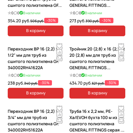
сшитого полиэтилена GF.
GENERAL FITTINGS.
3400I5H051622A
340001H051622A
0
0
В наличии
0
0
В наличии
354.20 руб.
-30%
273 руб.
-30%
506 руб.
390 руб.
В корзину
В корзину
Переходник ВР 16 (2,2) x
Тройник 20 (2,8) x 16 (2,2) x
1/2" мм для труб из
20 (2,8) мм для труб из
сшитого полиэтилена GF.
сшитого полиэтилена
340002RH41622A
GENERAL FITTINGS.
340013H685868A
0
0
В наличии
0
0
В наличии
238 руб.
-30%
434.70 руб.
-30%
340 руб.
621 руб.
В корзину
В корзину
Переходник ВР 16 (2,2) х
Труба 16 х 2,2 мм, PE-
3/4" мм для труб из
Xa/EVOH бухта 100 м из
сшитого полиэтилена GF.
сшитого полиэтилена
340002RH51622A
GENERAL FITTINGS серая .