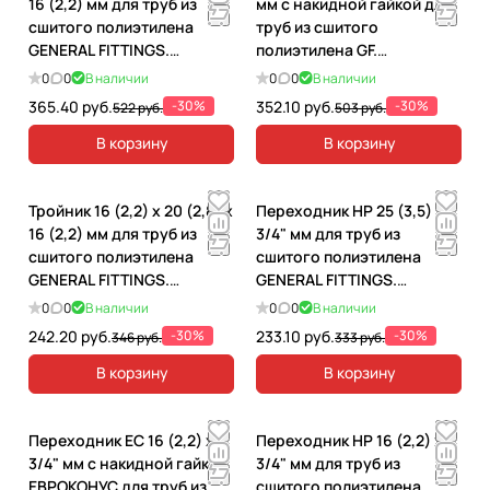
16 (2,2) мм для труб из
мм с накидной гайкой для
сшитого полиэтилена
труб из сшитого
GENERAL FITTINGS.
полиэтилена GF.
340010H162200A
3400C7H051622A
0
0
В наличии
0
0
В наличии
365.40 руб.
-30%
352.10 руб.
-30%
522 руб.
503 руб.
В корзину
В корзину
Тройник 16 (2,2) x 20 (2,8) x
Переходник НР 25 (3,5) x
16 (2,2) мм для труб из
3/4" мм для труб из
сшитого полиэтилена
сшитого полиэтилена
GENERAL FITTINGS.
GENERAL FITTINGS.
340013H586858A
340001H052535A
0
0
В наличии
0
0
В наличии
242.20 руб.
-30%
233.10 руб.
-30%
346 руб.
333 руб.
В корзину
В корзину
Переходник EC 16 (2,2) x
Переходник НР 16 (2,2) х
3/4" мм с накидной гайкой
3/4" мм для труб из
ЕВРОКОНУС для труб из
сшитого полиэтилена