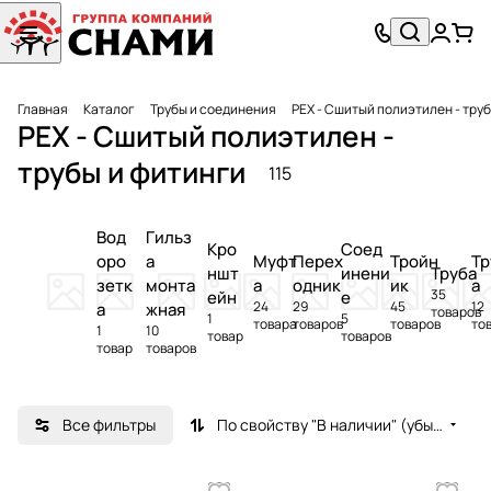
Главная
Каталог
Трубы и соединения
PEX - Сшитый полиэтилен - тру
PEX - Сшитый полиэтилен -
трубы и фитинги
115
Вод
Гильз
Кро
Соед
оро
а
Муфт
Перех
Тройн
Тр
ншт
инени
Труба
зетк
монта
а
одник
ик
а
35
ейн
е
24
29
45
12
а
жная
товаров
1
5
товара
товаров
товаров
то
1
10
товар
товаров
товар
товаров
Все фильтры
По свойству "В наличии" (убывание)