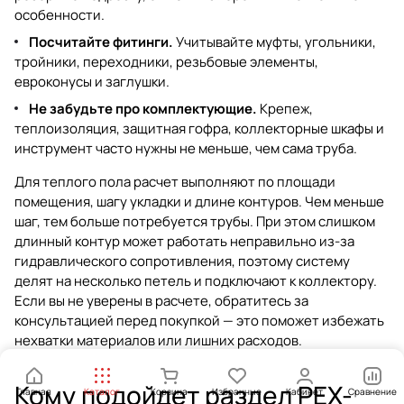
особенности.
Посчитайте фитинги.
Учитывайте муфты, угольники,
тройники, переходники, резьбовые элементы,
евроконусы и заглушки.
Не забудьте про комплектующие.
Крепеж,
теплоизоляция, защитная гофра, коллекторные шкафы и
инструмент часто нужны не меньше, чем сама труба.
Для теплого пола расчет выполняют по площади
помещения, шагу укладки и длине контуров. Чем меньше
шаг, тем больше потребуется трубы. При этом слишком
длинный контур может работать неправильно из-за
гидравлического сопротивления, поэтому систему
делят на несколько петель и подключают к коллектору.
Если вы не уверены в расчете, обратитесь за
консультацией перед покупкой — это поможет избежать
нехватки материалов или лишних расходов.
Кому подойдет раздел PEX-
Главная
Каталог
Корзина
Избранные
Кабинет
Сравнение