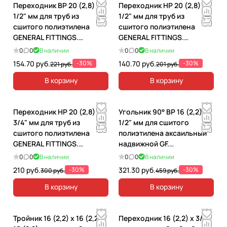
Переходник ВР 20 (2,8) x
Переходник НР 20 (2,8) x
1/2" мм для труб из
1/2" мм для труб из
сшитого полиэтилена
сшитого полиэтилена
GENERAL FITTINGS.
GENERAL FITTINGS.
340002RH42028A
340001H042028A
0
0
В наличии
0
0
В наличии
154.70 руб.
-30%
140.70 руб.
-30%
221 руб.
201 руб.
В корзину
В корзину
Переходник НР 20 (2,8) x
Угольник 90° ВР 16 (2,2) х
3/4" мм для труб из
1/2" мм для сшитого
сшитого полиэтилена
полиэтилена аксаильный
GENERAL FITTINGS.
надвижной GF.
340001H052028A
340022H041622A
0
0
В наличии
0
0
В наличии
210 руб.
-30%
321.30 руб.
-30%
300 руб.
459 руб.
В корзину
В корзину
Тройник 16 (2,2) х 16 (2,2) х
Переходник 16 (2,2) х 3/4"