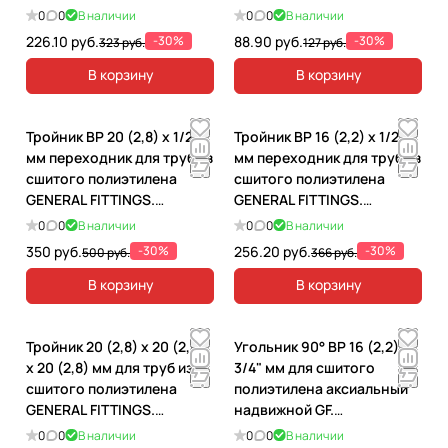
TB0030G162200U
0
0
В наличии
0
0
В наличии
226.10 руб.
-30%
88.90 руб.
-30%
323 руб.
127 руб.
В корзину
В корзину
Тройник ВР 20 (2,8) x 1/2"
Тройник ВР 16 (2,2) x 1/2"
мм переходник для труб из
мм переходник для труб из
сшитого полиэтилена
сшитого полиэтилена
GENERAL FITTINGS.
GENERAL FITTINGS.
340012H042028A
340012H041622A
0
0
В наличии
0
0
В наличии
350 руб.
-30%
256.20 руб.
-30%
500 руб.
366 руб.
В корзину
В корзину
Тройник 20 (2,8) х 20 (2,8)
Угольник 90° ВР 16 (2,2) х
х 20 (2,8) мм для труб из
3/4" мм для сшитого
сшитого полиэтилена
полиэтилена аксиальный
GENERAL FITTINGS.
надвижной GF.
340010H202800A
340022H051622A
0
0
В наличии
0
0
В наличии