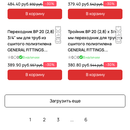
484.40 руб.
-30%
379.40 руб.
-30%
692 руб.
542 руб.
В корзину
В корзину
Переходник ВР 20 (2,8) x
Тройник ВР 20 (2,8) x 3/4"
3/4" мм для труб из
мм переходник для труб из
сшитого полиэтилена
сшитого полиэтилена
GENERAL FITTINGS.
GENERAL FITTINGS.
340002RH52028A
340012H052028A
0
0
В наличии
0
0
В наличии
389.90 руб.
-30%
380.80 руб.
-30%
557 руб.
544 руб.
В корзину
В корзину
Загрузить еще
1
2
3
...
6