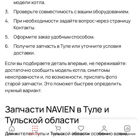
модели котла.
Проверьте совместимость с вашим оборудованием.
При необходимости задайте вопрос через страницу
Контакты
.
Оформите заказ удобным способом.
Получите запчасть в Туле или уточните условия
доставки.
Если вы подбираете деталь впервые, не переживайте:
достаточно сообщить модель котла, симптомы
неисправности и, по возможности, прислать фото
старой запчасти. Это поможет быстрее определить
нужный вариант.
Запчасти NAVIEN в Туле и
Тульской области
Для жителей Тулы и Тульской области особенно важно,
Главная
Каталог
Корзина
Избранные
Кабинет
Сравнение