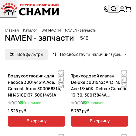
Главная
Каталог
ЗАПЧАСТИ
NAVIEN - запчасти
NAVIEN - запчасти
546
Все фильтры
По свойству "В наличии" (убывание)
Воздухоотводчик для
Трехходовой клапан
насоса 30014451A Ace,
Deluxe 30015423A 13-40K,
Coaxial, Atmo 30006831А,
Ace 13-40K, Deluxe Coaxial
NH4610E137. 30014451A
13-30, 30013844А.
30015423A
0
0
В наличии
0
0
В наличии
1 328 руб.
5 787 руб.
В корзину
В корзину