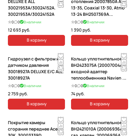
DELUXE Е ALL
отопления 20007850A Ace
30021953A/30024152A.
13-35, Coaxial 13-30, Atmo
30021953A/30024152A
13-24 ВН2507369А.
20007850A
0
0
В наличии
0
0
В наличии
12 693 руб.
1 390 руб.
В корзину
В корзину
Гидроузел с фильтром и
Кольцо уплотнительное
датчиком давления
ВН2423075А (20007004А)
30018927A DELUXE E/C ALL.
входной адаптер
30018927A
теплообменника Navien .
20007004А
0
0
В наличии
0
0
В наличии
2 759 руб.
74 руб.
В корзину
В корзину
Покрытие камеры
Кольцо уплотнительное
сгорания переднее Ace
ВН2421010А (20006936А)
30К. 30003339D
газ. клапан. 20006936А