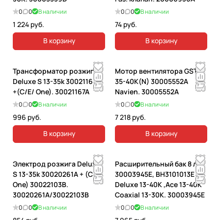
0
0
В наличии
0
0
В наличии
1 224 руб.
74 руб.
В корзину
В корзину
Трансформатор розжига
Мотор вентилятора GST
Deluxe S 13-35k 30021167A
35-40K(N) 30005552A
+(C/E/ One). 30021167A
Navien. 30005552A
0
0
В наличии
0
0
В наличии
996 руб.
7 218 руб.
В корзину
В корзину
Электрод розжига Deluxe
Расширительный бак 8 л.
S 13-35k 30020261A + (C/E/
30003945E, BH3101013E
One) 30022103B.
Deluxe 13-40K ,Ace 13-40К
30020261A/30022103B
Coaxial 13-30К. 30003945E
0
0
В наличии
0
0
В наличии