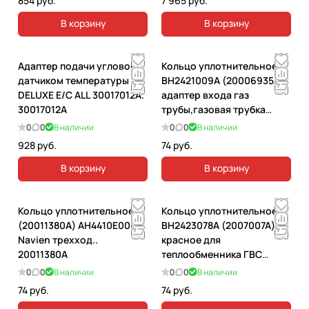
854 руб.
7 965 руб.
В корзину
В корзину
Адаптер подачи угловой с
Кольцо уплотнительное
датчиком температуры
ВН2421009А (20006935А)
DELUXE E/C ALL 30017012A.
адаптер входа газ
30017012A
трубы,газовая трубка
Navien. 20006935А
0
0
В наличии
0
0
В наличии
928 руб.
74 руб.
В корзину
В корзину
Кольцо уплотнительное
Кольцо уплотнительное
(20011380A) AH4410E008A
ВН2423078А (2007007А)
Navien трехход..
красное для
20011380A
теплообменника ГВС
Navien 20021353A.
0
0
В наличии
0
0
В наличии
20021353A
74 руб.
74 руб.