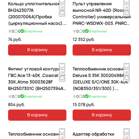
Кольцо уплотнительное
Пульт управления
ВН2423077А
выносной NR-40D (Room
(20007006А)Пробка
Controller) универсальный
(циркуляционный насос).
PNRC-WSDWX-003. PNRC-
20007006А
WSDWX-003/PNRC-
0
0
В наличии
0
0
В наличии
WSDWX-008
74 руб.
12 352 руб.
В корзину
В корзину
Фитинг угловой контура
Теплообменник основной
ГВС Асе 13-40К ,Coaxial 13-
Deluxe S 35K 30020498A
30К,Atmo 30003628F
(DELUXE S/C/ONE 30K-40K
BH2507301C (BH2507394A)
(NGB350/351/300) ).
13-24A. 30003628F
30020498A
0
0
В наличии
0
0
В наличии
854 руб.
15 078 руб.
В корзину
В корзину
Теплообменник основной
Адаптер обработки