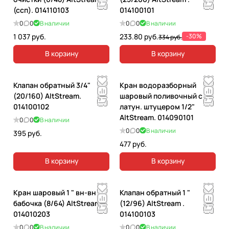
н
(ссп). 014110103
014100101
а
0
0
В наличии
0
0
В наличии
я
1 037 руб.
233.80 руб.
-30%
334 руб.
В корзину
В корзину
Клапан обратный 3/4"
Кран водоразборный
(20/160) AltStream.
шаровый поливочный с
014100102
латун. штуцером 1/2"
AltStream. 014090101
0
0
В наличии
0
0
В наличии
395 руб.
477 руб.
В корзину
В корзину
Кран шаровый 1 " вн-вн
Клапан обратный 1 "
бабочка (8/64) AltStream .
(12/96) AltStream .
014010203
014100103
0
0
В наличии
0
0
В наличии