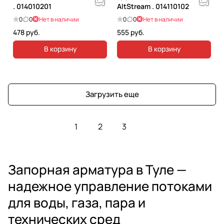
. 014010201
AltStream . 014110102
0
0
Нет в наличии
0
0
Нет в наличии
478 руб.
555 руб.
В корзину
В корзину
Загрузить еще
1
2
3
Запорная арматура в Туле —
надежное управление потоками
для воды, газа, пара и
технических сред