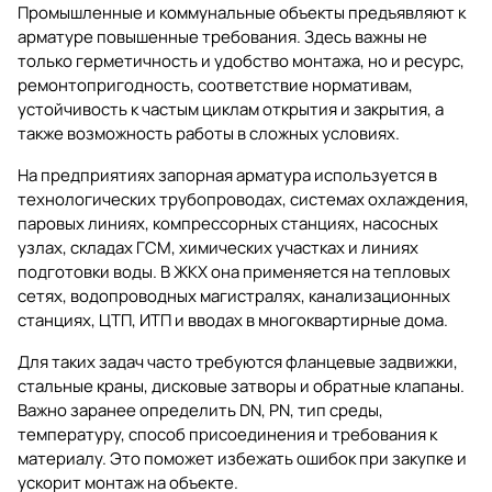
Промышленные и коммунальные объекты предъявляют к
арматуре повышенные требования. Здесь важны не
только герметичность и удобство монтажа, но и ресурс,
ремонтопригодность, соответствие нормативам,
устойчивость к частым циклам открытия и закрытия, а
также возможность работы в сложных условиях.
На предприятиях запорная арматура используется в
технологических трубопроводах, системах охлаждения,
паровых линиях, компрессорных станциях, насосных
узлах, складах ГСМ, химических участках и линиях
подготовки воды. В ЖКХ она применяется на тепловых
сетях, водопроводных магистралях, канализационных
станциях, ЦТП, ИТП и вводах в многоквартирные дома.
Для таких задач часто требуются фланцевые задвижки,
стальные краны, дисковые затворы и обратные клапаны.
Важно заранее определить DN, PN, тип среды,
температуру, способ присоединения и требования к
материалу. Это поможет избежать ошибок при закупке и
ускорит монтаж на объекте.