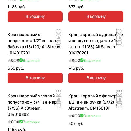
1 188 руб.
673 руб.
В корзину
В корзину
Кран шаровый с
Кран шаровый с дренажом
полусгоном 1/2" вн-нар
и воздухоотводчиком 1/2"
бабочка (15/120) AltStream
вн-вн (11/88) AltStream.
. 014010701
014170201
0
0
В наличии
0
0
В наличии
665 руб.
746 руб.
В корзину
В корзину
Кран шаровый угловой с
Кран шаровый с фильтром
полусгоном 3/4" вн-нар
1/2" вн-вн ручка (9/72)
(7/56) AltStream .
Altstream. 014160101
014010802
0
0
В наличии
0
0
В наличии
807 руб.
1 156 руб.