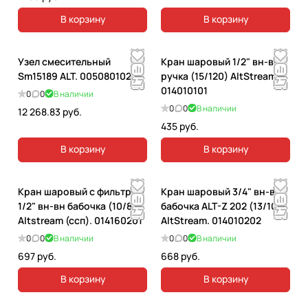
В корзину
В корзину
Узел смесительный
Кран шаровый 1/2" вн-вн
Sm15189 ALT. 005080102
ручка (15/120) AltStream.
014010101
0
0
В наличии
0
0
В наличии
12 268.83 руб.
435 руб.
В корзину
В корзину
Кран шаровый с фильтром
Кран шаровый 3/4" вн-вн
1/2" вн-вн бабочка (10/80)
бабочка ALT-Z 202 (13/103)
Altstream (ссп). 014160201
AltStream. 014010202
0
0
В наличии
0
0
В наличии
697 руб.
668 руб.
В корзину
В корзину