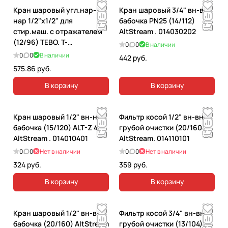
Кран шаровый угл.нар-
Кран шаровый 3/4" вн-вн
нар 1/2"х1/2" для
бабочка PN25 (14/112)
стир.маш. с отражателем
AltStream . 014030202
(12/96) ТЕВО. Т-
0
0
В наличии
КШ.С.555.1212.ХР.CN
0
0
В наличии
442 руб.
575.86 руб.
В корзину
В корзину
Кран шаровый 1/2" вн-нар
Фильтр косой 1/2" вн-вн
бабочка (15/120) ALT-Z 401
грубой очистки (20/160)
AltStream . 014010401
AltStream. 014110101
0
0
Нет в наличии
0
0
Нет в наличии
324 руб.
359 руб.
В корзину
В корзину
Кран шаровый 1/2" вн-вн
Фильтр косой 3/4" вн-вн
бабочка (20/160) AltStream
грубой очистки (13/104)