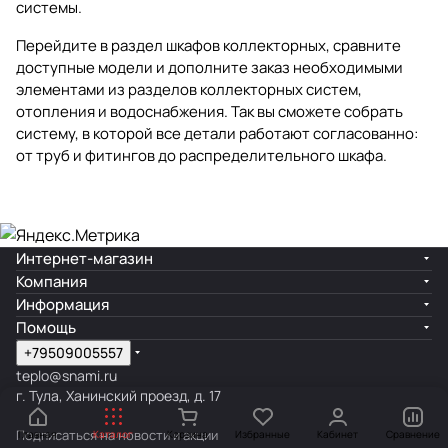
системы.
Перейдите в раздел
шкафов коллекторных
, сравните
доступные модели и дополните заказ необходимыми
элементами из разделов
коллекторных систем
,
отопления
и
водоснабжения
. Так вы сможете собрать
систему, в которой все детали работают согласованно:
от труб и фитингов до распределительного шкафа.
Интернет-магазин
Компания
Информация
Помощь
+79509005557
teplo@snami.ru
г. Тула, Ханинский проезд, д. 17
Подписаться
на новости и акции
Главная
Каталог
Корзина
Избранные
Кабинет
Сравнение