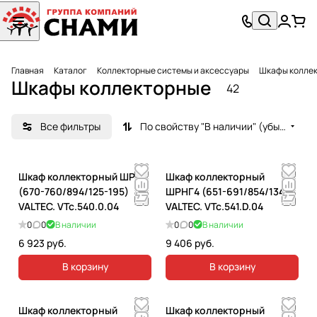
Главная
Каталог
Коллекторные системы и аксессуары
Шкафы колле
Шкафы коллекторные
42
Все фильтры
По свойству "В наличии" (убывание)
Шкаф коллекторный ШРВ4
Шкаф коллекторный
(670-760/894/125-195)
ШРНГ4 (651-691/854/134)
VALTEC. VTc.540.0.04
VALTEC. VTc.541.D.04
0
0
В наличии
0
0
В наличии
6 923 руб.
9 406 руб.
В корзину
В корзину
Шкаф коллекторный
Шкаф коллекторный