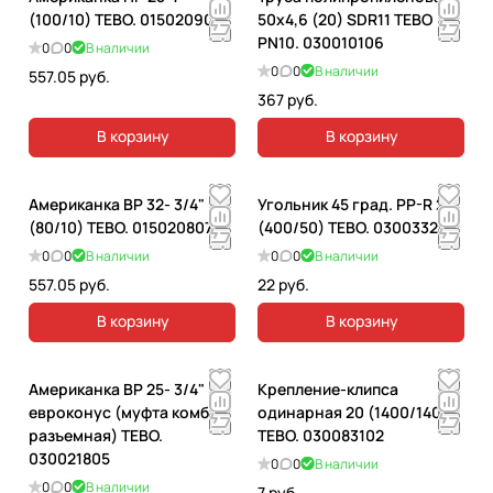
(100/10) TEBO. 015020906
50х4,6 (20) SDR11 TEBO
PN10. 030010106
0
0
В наличии
0
0
В наличии
557.05 руб.
367 руб.
В корзину
В корзину
Американка ВР 32- 3/4"
Угольник 45 град. PP-R 25
(80/10) TEBO. 015020807
(400/50) TEBO. 030033203
0
0
В наличии
0
0
В наличии
557.05 руб.
22 руб.
В корзину
В корзину
Американка ВР 25- 3/4"
Крепление-клипса
евроконус (муфта комб.
одинарная 20 (1400/140)
разъемная) TEBO.
TEBO. 030083102
030021805
0
0
В наличии
0
0
В наличии
7 руб.