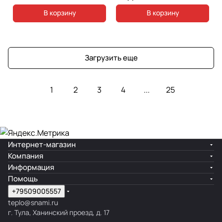
В корзину
В корзину
Загрузить еще
1
2
3
4
...
25
Интернет-магазин
Компания
Информация
Помощь
+79509005557
teplo@snami.ru
г. Тула, Ханинский проезд, д. 17