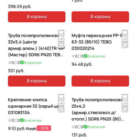
398.59 руб.
В корзину
В корзину
Труба полипропиленовая
Муфта переходная PP-R
32х5,4 (центр
63-32 (80/10) TEBO.
армир.алюм.) (4/40)TR-MP
030020214
(Мастер) SDR6 PN20 TEBO.
0
0
В наличии
030010704
0
0
В наличии
94.48 руб.
301 руб.
В корзину
В корзину
Крепление-клипса
Труба полипропиленовая
одинарная 32 (серый цв).
25х4,2
031083104
(армир.стекловол.д/
отопл.) SDR6 PN20 (80)
0
0
В наличии
TEBO. 030010403
0
0
В наличии
9.10 руб.
-30%
13 руб.
131 руб.