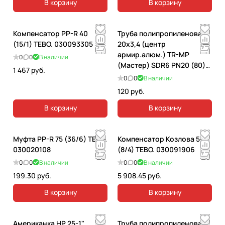
В корзину
В корзину
Компенсатор PP-R 40
Труба полипропиленовая
(15/1) TEBO. 030093305
20х3,4 (центр
армир.алюм.) TR-MP
0
0
В наличии
(Мастер) SDR6 PN20 (80)
1 467 руб.
TEBO. 030010702
0
0
В наличии
120 руб.
В корзину
В корзину
Муфта PP-R 75 (36/6) TEBO.
Компенсатор Козлова 50
030020108
(8/4) TEBO. 030091906
0
0
В наличии
0
0
В наличии
199.30 руб.
5 908.45 руб.
В корзину
В корзину
Американка НР 25-1"
Труба полипропиленовая