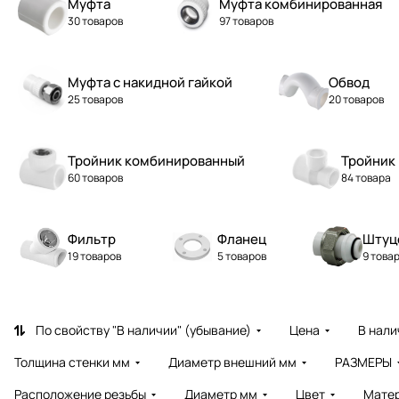
Муфта
Муфта комбинированная
30 товаров
97 товаров
Муфта с накидной гайкой
Обвод
25 товаров
20 товаров
Тройник комбинированный
Тройник
60 товаров
84 товара
Фильтр
Фланец
Штуц
19 товаров
5 товаров
9 това
По свойству "В наличии" (убывание)
Цена
В нали
Толщина стенки мм
Диаметр внешний мм
РАЗМЕРЫ
Расположение резьбы
Диаметр мм
Цвет
Мате