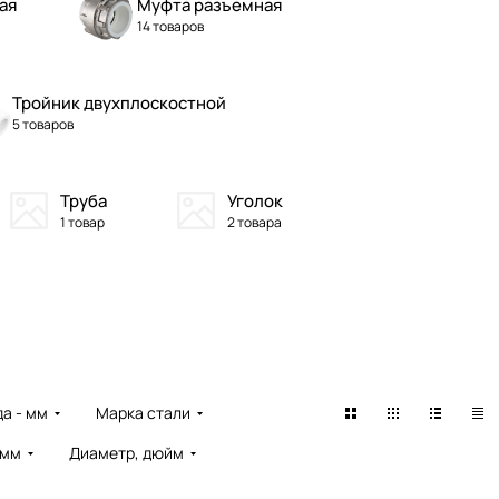
ая
Муфта разъемная
14 товаров
Тройник двухплоскостной
5 товаров
Труба
Уголок
1 товар
2 товара
а - мм
Марка стали
 мм
Диаметр, дюйм