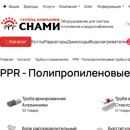
Акции
Бренды
Услуги
Компания
Блог
Информация
Оборудование для систем
отопления и водоснабжения
Каталог
Котлы
Радиаторы
Дымоходы
Водонагреватели
Главная
Каталог
Трубы и соединения
PPR - Полипропиленовые трубы и 
PPR - Полипропиленовые
Труба армированная
Труба 
Алюминием
Стекл
33 товара
47 товар
Блок распределительный
Бурт/втул