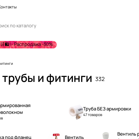
Контакты
🛒🛍️✨ Распродажа -30%
фитинги
 трубы и фитинги
332
армированная
Труба БЕЗ армировки
оволокном
47 товаров
ов
Вентиль 
ка под фланец
Вентиль