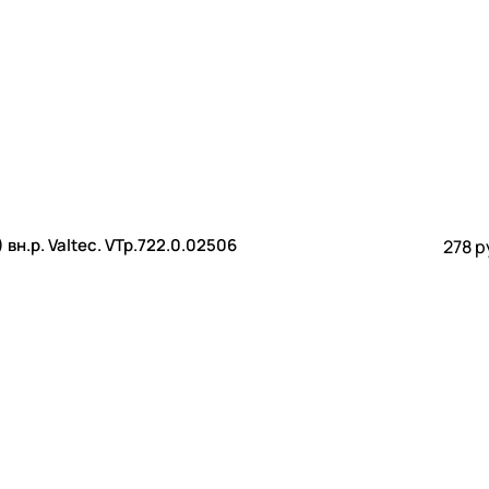
Штуцер с накидной гайкой PP-R 25 -1 (100/10) вн.р. Valtec. VTp.722.0.02506
278 р