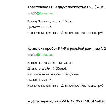
Крестовина PP-R двухплоскостная 25 (140/10)
0
0
В наличии
Бренд Производитель
:
Valtec
Диаметр мм
:
25
Назначение фитинга
:
Для полипропиленовых труб
0
0
В наличии
Бренд Производитель
:
Valtec
Диаметр, дюйм
:
.1/2&quot;
Расположение резьбы
:
Наружная
Диаметр мм
:
15
Назначение фитинга
:
Для полипропиленовых труб
Муфта переходная PP-R 32-25 (24