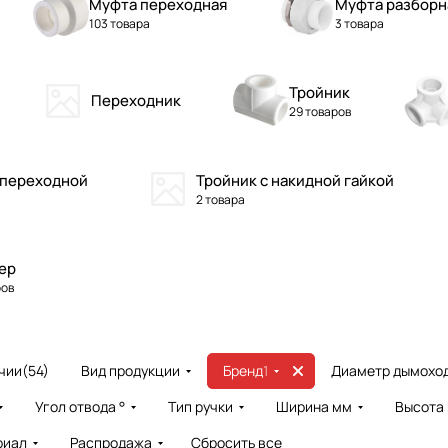
Муфта переходная
Муфта разборн
103 товара
3 товара
Тройник
Переходник
29 товаров
 переходной
Тройник с накидной гайкой
2 товара
ер
ров
чии
(
54
)
Вид продукции
Бренд
1
Диаметр дымоход
Угол отвода °
Тип ручки
Ширина мм
Высота
риал
Распродажа
Сбросить все