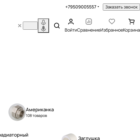
+79509005557
Заказать звонок
Войти
Сравнение
Избранное
Корзина
Американка
108 товаров
радиаторный
Заглушка