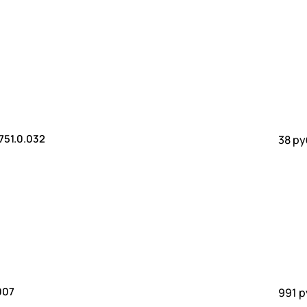
/5) Valtec. VTp.751.0.032
38 ру
007
991 р