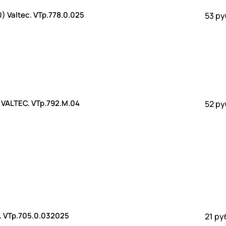
 Valtec. VTp.778.0.025
53 ру
Комплект пробок PP-R с резьбой длинных 1/2 VALTEC. VTp.792.M.04
52 ру
0/5) Valtec. VTp.705.0.032025
21 ру