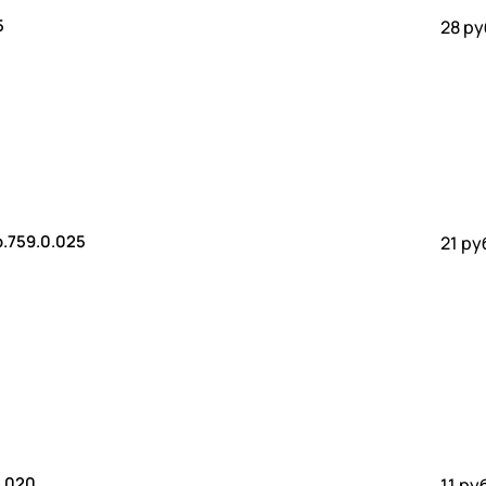
5
28 ру
ltec. VTp.759.0.025
21 ру
0.0.020
11 руб