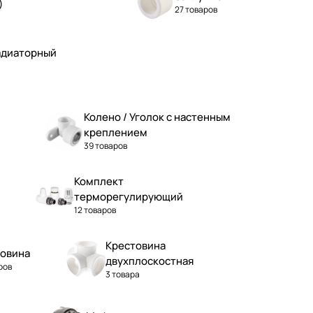
)
27 товаров
адиаторный
Колено / Уголок с настенным
креплением
39 товаров
Комплект
терморегулирующий
12 товаров
Крестовина
овина
двухплоскостная
ров
3 товара