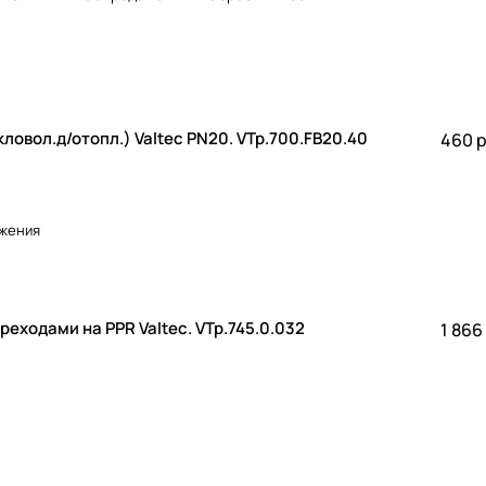
0х5,5 (армир.стекловол.д/отопл.) Valtec PN20. VTp.700.FB20.40
460 р
бжения
реходами на PPR Valtec. VTp.745.0.032
1 866