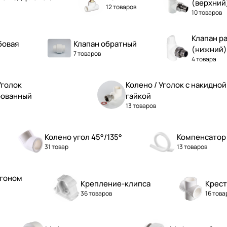
(верхний
12 товаров
10 товаров
Клапан р
бовая
Клапан обратный
(нижний)
7 товаров
4 товара
Уголок
Колено / Уголок с накидной
ованный
гайкой
13 товаров
Колено угол 45°/135°
Компенсатор
31 товар
13 товаров
сгоном
Крепление-клипса
Крест
36 товаров
16 това