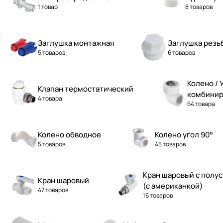
1 товар
8 товаров
Заглушка монтажная
Заглушка резь
5 товаров
6 товаров
Колено / 
Клапан термостатический
комбинир
4 товара
64 товара
Колено обводное
Колено угол 90°
5 товаров
45 товаров
Кран шаровый с полу
Кран шаровый
(с американкой)
47 товаров
16 товаров