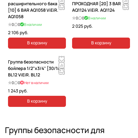
расширительного бака
ПРОХОДНАЯ [20] 3 BAR
[10] 6 BAR AQ1058 ViEiR.
AQ1124 ViEiR. AQ1124
AQ1058
0
0
В наличии
0
0
В наличии
2 025 руб.
2 106 руб.
В корзину
В корзину
Группа безопасности
бойлера 1/2"x3/4" [30/1ш]
BL12 ViEiR. BL12
0
0
Нет в наличии
1 243 руб.
В корзину
Группы безопасности для