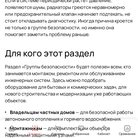
Если в системе периодически растет давление,
появляются шумы, радиаторы греются неравномерно
или предохранительный клапан начинает подтекать, не
стоит откладывать диагностику. Иногда причина кроется
не только в группе безопасности, но именно она
помогает заметить проблему раньше.
Для кого этот раздел
Раздел «Группы безопасности» будет полезен всем, кто
занимается монтажом, ремонтом или обслуживанием
инженерных систем. Здесь можно подобрать
оборудование для бытовых и коммерческих задач, для
нового строительства и модернизации уже работающих
объектов.
Владельцам частных домов
— для безопасной работы
автономного отопления и горячего водоснабжения.
Монтажникам
— для комплектации объектов
Главная
Каталог
Корзина
Избранные
Кабинет
Сравнение
надежными защитными узлами.