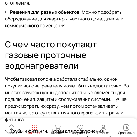
отопления
.
Решения для разных объектов.
Можно подобрать
оборудование для квартиры, частного дома, дачи или
коммерческого помещения.
С чем часто покупают
газовые проточные
водонагреватели
Чтобы газовая колонка работала стабильно, одной
покупки водонагревателя может быть недостаточно. Во
многих случаях нужны дополнительные элементы для
подключения, защиты и обслуживания системы. Лучше
предусмотреть их сразу, чем потом останавливать
монтаж из-за отсутствия нужного крана, фильтра или
фитинга.
Трубы и фитинги.
Нужны для подключения
Главная
Каталог
Корзина
Избранные
Кабинет
Сравнение