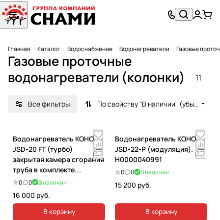
Главная
Каталог
Водоснабжение
Водонагреватели
Газовые проточ
Газовые проточные
водонагреватели (колонки)
11
Все фильтры
По свойству "В наличии" (убывание)
Водонагреватель КОНОРД
Водонагреватель КОНОРД
JSD-20 FT (турбо)
JSD-22-Р (модуляция).
закрытая камера сгорания
Н0000040991
труба в комплекте.
0
0
В наличии
Н0000034931
0
0
В наличии
15 200 руб.
16 000 руб.
В корзину
В корзину