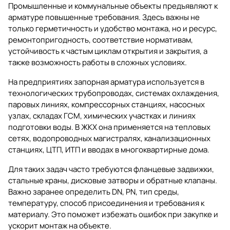
Промышленные и коммунальные объекты предъявляют к
арматуре повышенные требования. Здесь важны не
только герметичность и удобство монтажа, но и ресурс,
ремонтопригодность, соответствие нормативам,
устойчивость к частым циклам открытия и закрытия, а
также возможность работы в сложных условиях.
На предприятиях запорная арматура используется в
технологических трубопроводах, системах охлаждения,
паровых линиях, компрессорных станциях, насосных
узлах, складах ГСМ, химических участках и линиях
подготовки воды. В ЖКХ она применяется на тепловых
сетях, водопроводных магистралях, канализационных
станциях, ЦТП, ИТП и вводах в многоквартирные дома.
Для таких задач часто требуются фланцевые задвижки,
стальные краны, дисковые затворы и обратные клапаны.
Важно заранее определить DN, PN, тип среды,
температуру, способ присоединения и требования к
материалу. Это поможет избежать ошибок при закупке и
ускорит монтаж на объекте.