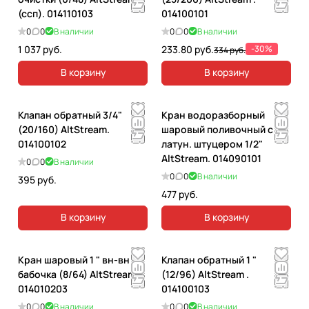
н
(ссп). 014110103
014100101
а
0
0
В наличии
0
0
В наличии
я
1 037 руб.
233.80 руб.
-30%
334 руб.
В корзину
В корзину
Клапан обратный 3/4"
Кран водоразборный
(20/160) AltStream.
шаровый поливочный с
014100102
латун. штуцером 1/2"
AltStream. 014090101
0
0
В наличии
0
0
В наличии
395 руб.
477 руб.
В корзину
В корзину
Кран шаровый 1 " вн-вн
Клапан обратный 1 "
бабочка (8/64) AltStream .
(12/96) AltStream .
014010203
014100103
0
0
В наличии
0
0
В наличии