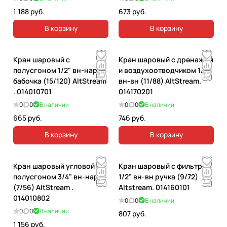
1 188 руб.
673 руб.
В корзину
В корзину
Кран шаровый с
Кран шаровый с дренажом
полусгоном 1/2" вн-нар
и воздухоотводчиком 1/2"
бабочка (15/120) AltStream
вн-вн (11/88) AltStream.
. 014010701
014170201
0
0
В наличии
0
0
В наличии
665 руб.
746 руб.
В корзину
В корзину
Кран шаровый угловой с
Кран шаровый с фильтром
полусгоном 3/4" вн-нар
1/2" вн-вн ручка (9/72)
(7/56) AltStream .
Altstream. 014160101
014010802
0
0
В наличии
0
0
В наличии
807 руб.
1 156 руб.