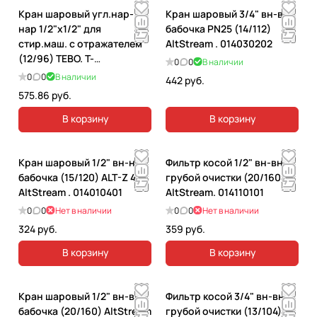
Кран шаровый угл.нар-
Кран шаровый 3/4" вн-вн
нар 1/2"х1/2" для
бабочка PN25 (14/112)
стир.маш. с отражателем
AltStream . 014030202
(12/96) ТЕВО. Т-
0
0
В наличии
КШ.С.555.1212.ХР.CN
0
0
В наличии
442 руб.
575.86 руб.
В корзину
В корзину
Кран шаровый 1/2" вн-нар
Фильтр косой 1/2" вн-вн
бабочка (15/120) ALT-Z 401
грубой очистки (20/160)
AltStream . 014010401
AltStream. 014110101
0
0
Нет в наличии
0
0
Нет в наличии
324 руб.
359 руб.
В корзину
В корзину
Кран шаровый 1/2" вн-вн
Фильтр косой 3/4" вн-вн
бабочка (20/160) AltStream
грубой очистки (13/104)