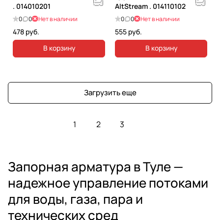
. 014010201
AltStream . 014110102
0
0
Нет в наличии
0
0
Нет в наличии
478 руб.
555 руб.
В корзину
В корзину
Загрузить еще
1
2
3
Запорная арматура в Туле —
надежное управление потоками
для воды, газа, пара и
технических сред