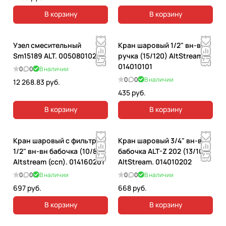
В корзину
В корзину
Узел смесительный
Кран шаровый 1/2" вн-вн
Sm15189 ALT. 005080102
ручка (15/120) AltStream.
014010101
0
0
В наличии
0
0
В наличии
12 268.83 руб.
435 руб.
В корзину
В корзину
Кран шаровый с фильтром
Кран шаровый 3/4" вн-вн
1/2" вн-вн бабочка (10/80)
бабочка ALT-Z 202 (13/103)
Altstream (ссп). 014160201
AltStream. 014010202
0
0
В наличии
0
0
В наличии
697 руб.
668 руб.
В корзину
В корзину