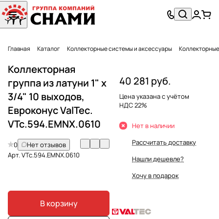
Главная
Каталог
Коллекторные системы и аксессуары
Коллекторные
Коллекторная
40 281 руб.
группа из латуни 1" х
3/4" 10 выходов,
Цена указана с учётом
НДС 22%
Евроконус ValTec.
VTc.594.EMNX.0610
Нет в наличии
Рассчитать доставку
0
Нет отзывов
Арт.
VTc.594.EMNX.0610
Нашли дешевле?
Хочу в подарок
В корзину