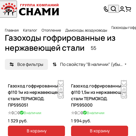
Газоходы гоф
Главная
Каталог
Отопление
Дымоходы, воздуховоды
Газоходы гофрированные из
нержавеющей стали
55
Все фильтры
По свойству "В наличии" (убывание)
Газоход гофрированный
Газоход гофрированный
ф110 1м из нержавеющей
ф110 1,5м из нержавеющей
стали ТЕРМОХОД.
стали ТЕРМОХОД.
ПР595051
ПР595000
0
0
В наличии
0
0
В наличии
1 329 руб.
1 994 руб.
В корзину
В корзину