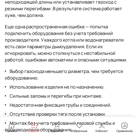
неподходящей длины или устанавливает газоход с
резкими перегибами. В результате система работает
хуже, чем должна.
Еще одна распространенная ошибка — попытка
подключить оборудование без учета требований
производителя. У каждого котла или водонагревателя
есть свои параметры дымоудаления. Если их
игнорировать, можно столкнуться с нестабильной
работой, ошибками автоматики и опасными ситуациями.
Выбор газохода меньшего диаметра, чем требуется
оборудованию.
Использование изделия не по назначению.
Сильные заломы и перегибы при монтаже.
Недостаточная фиксация трубы и соединений.
Отсутствие проверки тяги после установки.
Монтаж без учета требований газовой службы и
производителя оборудования.
Главная
Каталог
Корзина
Избранные
Кабинет
Сравнение