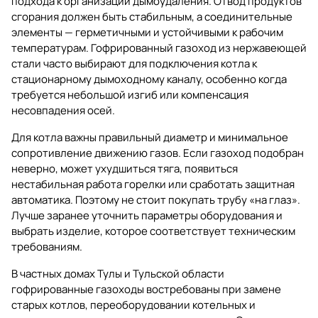
подхода к организации дымоудаления. Отвод продуктов
сгорания должен быть стабильным, а соединительные
элементы — герметичными и устойчивыми к рабочим
температурам. Гофрированный газоход из нержавеющей
стали часто выбирают для подключения котла к
стационарному дымоходному каналу, особенно когда
требуется небольшой изгиб или компенсация
несовпадения осей.
Для котла важны правильный диаметр и минимальное
сопротивление движению газов. Если газоход подобран
неверно, может ухудшиться тяга, появиться
нестабильная работа горелки или сработать защитная
автоматика. Поэтому не стоит покупать трубу «на глаз».
Лучше заранее уточнить параметры оборудования и
выбрать изделие, которое соответствует техническим
требованиям.
В частных домах Тулы и Тульской области
гофрированные газоходы востребованы при замене
старых котлов, переоборудовании котельных и