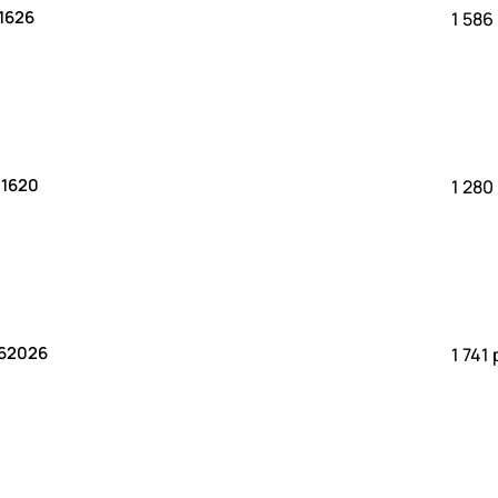
61626
1 586
01620
1 280
262026
1 741 