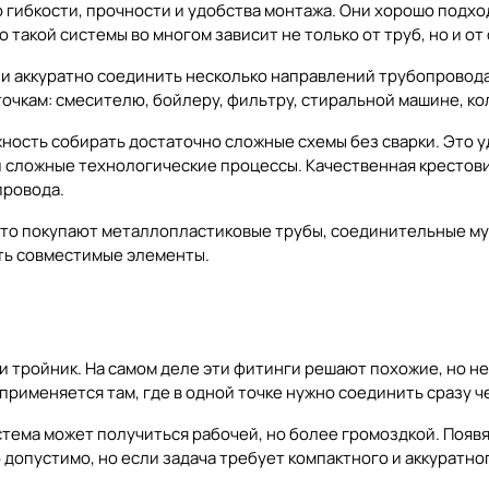
ибкости, прочности и удобства монтажа. Они хорошо подходя
такой системы во многом зависит не только от труб, но и от
и аккуратно соединить несколько направлений трубопровода.
точкам: смесителю, бойлеру, фильтру, стиральной машине, к
сть собирать достаточно сложные схемы без сварки. Это уд
 сложные технологические процессы. Качественная крестови
провода.
сто покупают
металлопластиковые трубы
,
соединительные м
ать совместимые элементы.
и тройник. На самом деле эти фитинги решают похожие, но н
применяется там, где в одной точке нужно соединить сразу 
тема может получиться рабочей, но более громоздкой. Появя
о допустимо, но если задача требует компактного и аккуратн