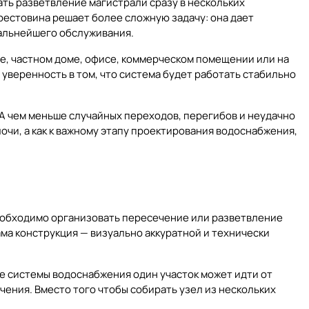
ть разветвление магистрали сразу в нескольких
рестовина решает более сложную задачу: она дает
дальнейшего обслуживания.
е, частном доме, офисе, коммерческом помещении или на
 уверенность в том, что система будет работать стабильно
А чем меньше случайных переходов, перегибов и неудачно
очи, а как к важному этапу проектирования водоснабжения,
 необходимо организовать пересечение или разветвление
ама конструкция — визуально аккуратной и технически
же системы водоснабжения один участок может идти от
чения. Вместо того чтобы собирать узел из нескольких