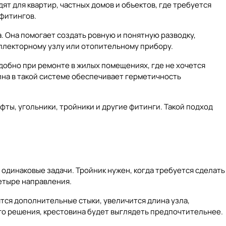
т для квартир, частных домов и объектов, где требуется
 фитингов.
 Она помогает создать ровную и понятную разводку,
оллекторному узлу или отопительному прибору.
обно при ремонте в жилых помещениях, где не хочется
на в такой системе обеспечивает герметичность
уфты
,
угольники
,
тройники
и другие фитинги. Такой подход
е одинаковые задачи.
Тройник
нужен, когда требуется сделать
четыре направления.
тся дополнительные стыки, увеличится длина узла,
ого решения, крестовина будет выглядеть предпочтительнее.