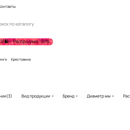
Контакты
🛒🛍️✨ Распродажа -30%
инги
Крестовина
чии
(
3
)
Вид продукции
Бренд
Диаметр мм
Ра