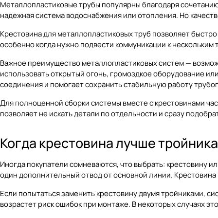
Металлопластиковые трубы популярны благодаря сочетанию г
надежная система водоснабжения или отопления. Но качество 
Крестовина для металлопластиковых труб позволяет быстро 
особенно когда нужно подвести коммуникации к нескольким 
Важное преимущество металлопластиковых систем — возможно
использовать открытый огонь, громоздкое оборудование или
соединения и помогает сохранить стабильную работу трубо
Для полноценной сборки системы вместе с крестовинами ча
позволяет не искать детали по отдельности и сразу подобр
Когда крестовина лучше тройника
Иногда покупатели сомневаются, что выбрать: крестовину ил
один дополнительный отвод от основной линии. Крестовина 
Если попытаться заменить крестовину двумя тройниками, сис
возрастет риск ошибок при монтаже. В некоторых случаях эт