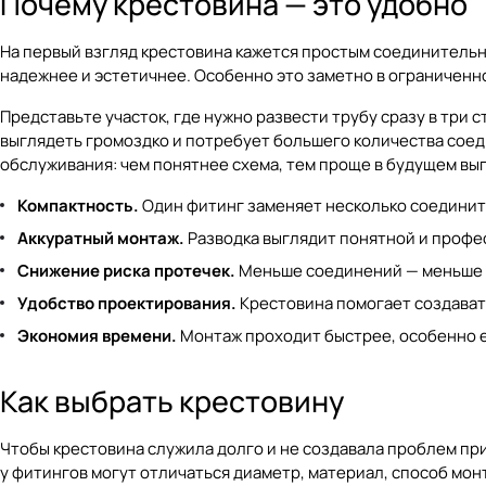
Почему крестовина — это удобно
На первый взгляд крестовина кажется простым соединительн
надежнее и эстетичнее. Особенно это заметно в ограниченно
Представьте участок, где нужно развести трубу сразу в три 
выглядеть громоздко и потребует большего количества соеди
обслуживания: чем понятнее схема, тем проще в будущем вы
Компактность.
Один фитинг заменяет несколько соединит
Аккуратный монтаж.
Разводка выглядит понятной и профе
Снижение риска протечек.
Меньше соединений — меньше п
Удобство проектирования.
Крестовина помогает создават
Экономия времени.
Монтаж проходит быстрее, особенно е
Как выбрать крестовину
Чтобы крестовина служила долго и не создавала проблем при
у фитингов могут отличаться диаметр, материал, способ мон