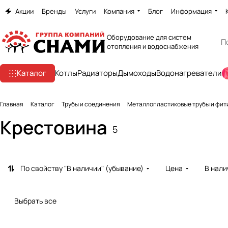
Акции
Бренды
Услуги
Компания
Блог
Информация
Оборудование для систем
отопления и водоснабжения
Каталог
Котлы
Радиаторы
Дымоходы
Водонагреватели
Главная
Каталог
Трубы и соединения
Металлопластиковые трубы и фит
Крестовина
5
По свойству "В наличии" (убывание)
Цена
В нали
Выбрать все