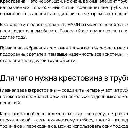
Крестовина
— это небольшой, но очень важный элемент труб
направлениях. Если обычный фитинг соединяет две трубы, а 
возможность выполнить соединение по четырем направления
В каталоге интернет-магазина
СНАМИ
вы можете подобрать 
производственном объекте. Раздел
«Крестовина»
создан для
долгие годы.
Правильно выбранная крестовина помогает сэкономить место
подобранных деталей, тем выше надежность всей системы. Поэ
отопления или другой трубной сети.
Для чего нужна крестовина в тру
Главная задача крестовины — соединить четыре участка тру
потоков без сложной сборки из нескольких отдельных элемен
понятной.
Крестовина особенно полезна в местах, где требуется разв
стояка, второй — к сантехническому прибору, третий — к сл
тройников и переходников, можно использовать одну подхо