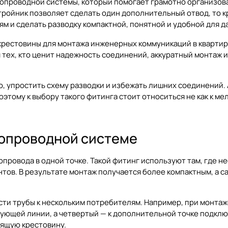
опроводной системы, который помогает грамотно организова
тройник позволяет сделать один дополнительный отвод, то к
м и сделать разводку компактной, понятной и удобной для 
крестовины для монтажа инженерных коммуникаций в квартир
 тех, кто ценит надежность соединений, аккуратный монтаж и
, упростить схему разводки и избежать лишних соединений. 
тому к выбору такого фитинга стоит относиться не как к мел
бопроводной системе
бопровода в одной точке. Такой фитинг используют там, где
тов. В результате монтаж получается более компактным, а с
ести трубы к нескольким потребителям. Например, при монта
едующей линии, а четвертый — к дополнительной точке подклю
дящую крестовину.