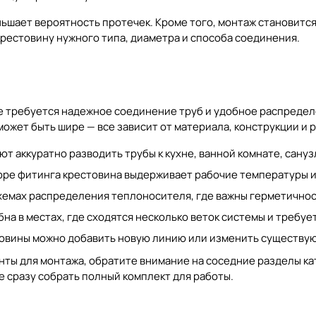
ньшает вероятность протечек. Кроме того, монтаж становитс
рестовину нужного типа, диаметра и способа соединения.
 требуется надежное соединение труб и удобное распределе
ожет быть шире — все зависит от материала, конструкции и 
т аккуратно разводить трубы к кухне, ванной комнате, сануз
ре фитинга крестовина выдерживает рабочие температуры и 
хемах распределения теплоносителя, где важны герметичност
на в местах, где сходятся несколько веток системы и требу
вины можно добавить новую линию или изменить существую
енты для монтажа, обратите внимание на соседние разделы ка
те сразу собрать полный комплект для работы.