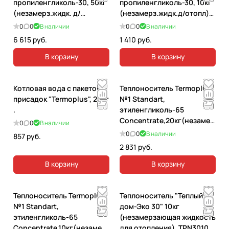
пропиленгликоль-30, 50кг
пропиленгликоль-30, 10кг
(незамерз.жидк. д/
(незамерз.жидк.д/отопл)
отопления).
зеленый.
0
0
В наличии
0
0
В наличии
6 615 руб.
1 410 руб.
В корзину
В корзину
Котловая вода с пакетом
Теплоноситель Termoplus
присадок "Termoplus", 20кг
№1 Standart,
.
этиленгликоль-65
Concentrate,20кг(незамер
0
0
В наличии
з.жидк.д/отоп)красный.
0
0
В наличии
857 руб.
2 831 руб.
В корзину
В корзину
Теплоноситель Termoplus
Теплоноситель "Теплый
№1 Standart,
дом-Эко 30" 10кг
этиленгликоль-65
(незамерзающая жидкость
Concentrate,10кг(незамер
для отопления). TPN3010