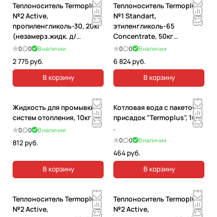
Теплоноситель Termoplus
Теплоноситель Termoplus
№2 Active,
№1 Standart,
пропиленгликоль-30, 20кг
этиленгликоль-65
(незамерз.жидк. д/
Concentrate, 50кг
отопления) зеленый.
(незамерз.жидк. д/
0
0
В наличии
0
0
В наличии
отопления).
2 775 руб.
6 824 руб.
В корзину
В корзину
Жидкость для промывки
Котловая вода с пакетом
систем отопления, 10кг .
присадок "Termoplus", 10кг
.
0
0
В наличии
0
0
В наличии
812 руб.
464 руб.
В корзину
В корзину
Теплоноситель Termoplus
Теплоноситель Termoplus
№2 Active,
№2 Active,