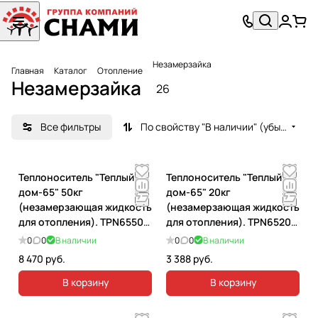
Незамерзайка
Главная
Каталог
Отопление
Незамерзайка
26
Все фильтры
По свойству "В наличии" (убывание)
Теплоноситель "Теплый
Теплоноситель "Теплый
дом-65" 50кг
дом-65" 20кг
(незамерзающая жидкость
(незамерзающая жидкость
для отопления). TPN6550
для отопления). TPN6520
(20652)
(20324)
0
0
В наличии
0
0
В наличии
8 470 руб.
3 388 руб.
В корзину
В корзину