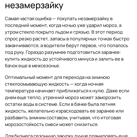
незамерзайку
Самая частая ошибка — покупать незамерзайку в
последний момент, когда ночью уже ударил мороз, а
утром стекло покрыто льдом и грязью. В этот период
спрос резко растет, запасы в популярных точках быстро
заканчиваются, а водители берут первое, что попалось
под руку. Гораздо разумнее подготовиться заранее:
купить жидкость до устойчивого минуса и залить ее в
бачок еще в межсезонье.
Оптимальный момент для перехода на зимнюю
стеклоомывающую жидкость — когда ночная
температура начинает приближаться к нулю. Даже если
днем еще тепло, утренний мороз может заморозить
остатки воды в системе. Если в бачке была летняя
жидкость, желательно израсходовать ее заранее или
разбавить зимним составом, учитывая, что итоговая
морозостойкость смеси может снизиться.
Для бизнеса сезонную закупку лучше планировать еще