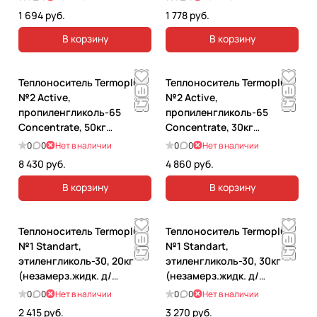
отопления).
1 694 руб.
1 778 руб.
В корзину
В корзину
Теплоноситель Termoplus
Теплоноситель Termoplus
№2 Active,
№2 Active,
пропиленгликоль-65
пропиленгликоль-65
Concentrate, 50кг
Concentrate, 30кг
(незамерз.жидк. д/
(незамерз.жидк. д/
0
0
Нет в наличии
0
0
Нет в наличии
отопления).
отопления).
8 430 руб.
4 860 руб.
В корзину
В корзину
Теплоноситель Termoplus
Теплоноситель Termoplus
№1 Standart,
№1 Standart,
этиленгликоль-30, 20кг
этиленгликоль-30, 30кг
(незамерз.жидк. д/
(незамерз.жидк. д/
отопления).
отопления).
0
0
Нет в наличии
0
0
Нет в наличии
2 415 руб.
3 270 руб.