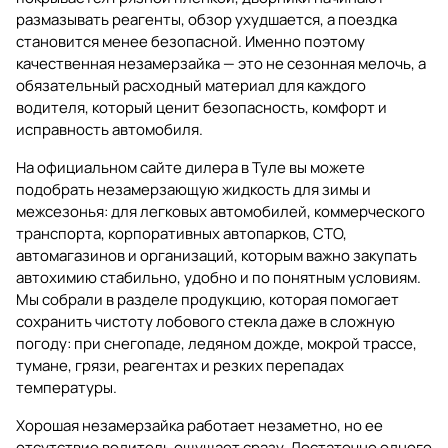
размазывать реагенты, обзор ухудшается, а поездка
становится менее безопасной. Именно поэтому
качественная
незамерзайка
— это не сезонная мелочь, а
обязательный расходный материал для каждого
водителя, который ценит безопасность, комфорт и
исправность автомобиля.
На официальном сайте дилера в Туле вы можете
подобрать незамерзающую жидкость для зимы и
межсезонья: для легковых автомобилей, коммерческого
транспорта, корпоративных автопарков, СТО,
автомагазинов и организаций, которым важно закупать
автохимию стабильно, удобно и по понятным условиям.
Мы собрали в разделе продукцию, которая помогает
сохранить чистоту лобового стекла даже в сложную
погоду: при снегопаде, ледяном дожде, мокрой трассе,
тумане, грязи, реагентах и резких перепадах
температуры.
Хорошая незамерзайка работает незаметно, но ее
отсутствие водитель ощущает сразу. Достаточно одного