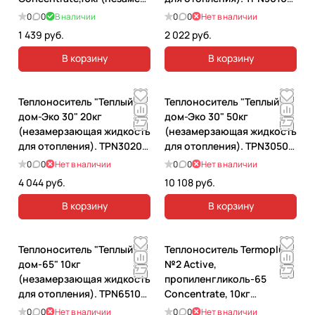
з.жидк.д/отоп)красный.
(20447)
0
0
В наличии
0
0
Нет в наличии
1 439 руб.
2 022 руб.
В корзину
В корзину
Теплоноситель "Теплый
Теплоноситель "Теплый
дом-Эко 30" 20кг
дом-Эко 30" 50кг
(незамерзающая жидкость
(незамерзающая жидкость
для отопления). TPN3020
для отопления). TPN3050
(20676)
(20683)
0
0
Нет в наличии
0
0
Нет в наличии
4 044 руб.
10 108 руб.
В корзину
В корзину
Теплоноситель "Теплый
Теплоноситель Termoplus
дом-65" 10кг
№2 Active,
(незамерзающая жидкость
пропиленгликоль-65
для отопления). TPN6510
Concentrate, 10кг
(20317)
(незамерз.жидк. д/
0
0
Нет в наличии
0
0
Нет в наличии