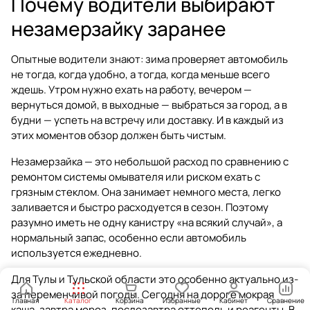
Почему водители выбирают
незамерзайку заранее
Опытные водители знают: зима проверяет автомобиль
не тогда, когда удобно, а тогда, когда меньше всего
ждешь. Утром нужно ехать на работу, вечером —
вернуться домой, в выходные — выбраться за город, а в
будни — успеть на встречу или доставку. И в каждый из
этих моментов обзор должен быть чистым.
Незамерзайка — это небольшой расход по сравнению с
ремонтом системы омывателя или риском ехать с
грязным стеклом. Она занимает немного места, легко
заливается и быстро расходуется в сезон. Поэтому
разумно иметь не одну канистру «на всякий случай», а
нормальный запас, особенно если автомобиль
используется ежедневно.
Для Тулы и Тульской области это особенно актуально из-
за переменчивой погоды. Сегодня на дороге мокрая
Главная
Каталог
Корзина
Избранные
Кабинет
Сравнение
каша, завтра мороз, послезавтра оттепель и реагенты. В