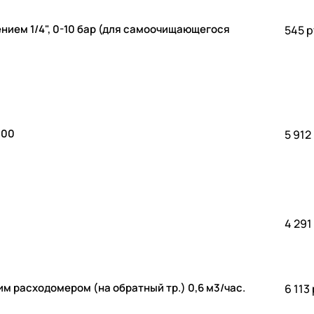
-10 бар (для самоочищающегося
545 р
000
5 912
4 291
м расходомером (на обратный тр.) 0,6 м3/час.
6 113