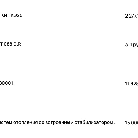
 . КИПКЭ25
2 277.
T.088.0.R
311 р
180001
11 92
 систем отопления со встроенным стабилизатором .
15 00