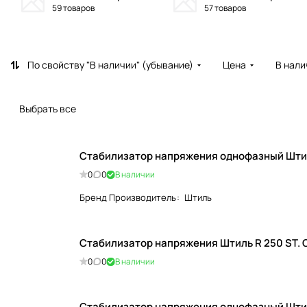
59 товаров
57 товаров
По свойству "В наличии" (убывание)
Цена
В нали
Выбрать все
0
0
В наличии
Бренд Производитель
:
Штиль
Стабилизатор напряжения Штиль R 250 ST.
0
0
В наличии