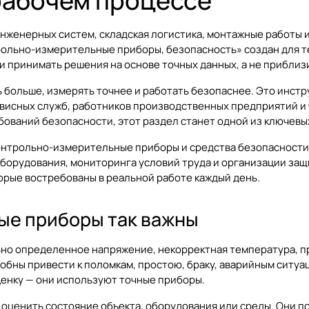
рабочем процессе
нженерных систем, складская логистика, монтажные работы 
рольно-измерительные приборы, безопасность»
создан для т
и принимать решения на основе точных данных, а не приблиз
 больше, измерять точнее и работать безопаснее. Это инстр
рвисных служб, работников производственных предприятий и 
ебований безопасности, этот раздел станет одной из ключевы
онтрольно-измерительные приборы и средства безопасности д
борудования, мониторинга условий труда и организации защ
орые востребованы в реальной работе каждый день.
ые приборы так важны
ьно определенное напряжение, некорректная температура, п
обны привести к поломкам, простою, браку, аварийным ситу
енку — они используют точные приборы.
ценить состояние объекта, оборудования или среды. Они п