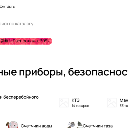
Контакты
🛒🛍️✨ Распродажа -30%
ые приборы, безопаснос
и бесперебойного
КТЗ
Ман
14 товаров
33 т
Счетчики воды
Счетчики газа