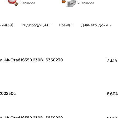
16 товаров
128 товаров
чии
(
59
)
Вид продукции
Бренд
Диаметр, дюйм
Стабилизатор напряжения однофазный Штиль ИнСтаб IS350 230В. IS350230
7 334
 С02250с
8 604
Стабилизатор напряжения однофазный Штиль ИнСтаб IS550 230В. IS550220