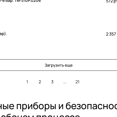
0-6 бар. TM-310P.0206
572 р
ар).
2 357
Загрузить еще
1
2
3
...
21
ые приборы и безопаснос