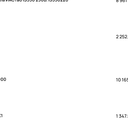
8 961
2 252
000
10 16
К1
1 347