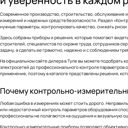
и уверенность в каждом 
Современное производство, строительство, обслуживание и
измерений и надежных средств безопасности. Раздел
«Конт
нужные параметры, контролировать качество, снижать риски 
Здесь собраны приборы и решения, которые помогают видеть
строителей, специалистов по охране труда, сотрудников се
задачу, а сделать ее грамотно, надежно и с соблюдением тр
На официальном сайте дилера в Туле вы можете подобрать к
электросетей до профессионального контроля параметров о
применение, поэтому в каталоге представлены решения, кот
Почему контрольно-измерительн
Любая ошибка в измерениях может стоить дорого. Неправил
или недостаточный контроль параметров оборудования спос
профессионалы не полагаются на ощущения и визуальную оц
Контрольно-измерительные приборы позволяют объективно о