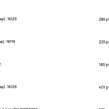
р). 16123
285 р
). 16119
225 р
.
180 р
р). 16129
401 р