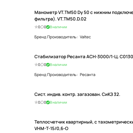
Манометр VT.TM50 Dy 50 с нижним подключением 1/4", 0
фильтра). VT.TM50.D.02
0
0
В наличии
Бренд Производитель
:
Valtec
Стабилизатор Ресанта АСН-3000/1-Ц. С013
0
0
В наличии
Бренд Производитель
:
Ресанта
Сист. индив. контр. загазован. СиКЗ 32.
0
0
В наличии
Теплосчетчик квартирный, с тахометрически
VHM-T-15/0,6-О