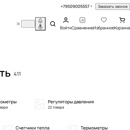
+79509005557
Заказать звонок
Войти
Сравнение
Избранное
Корзина
ть
411
ометры
Регуляторы давления
овара
22 товара
Счетчики тепла
Термометры