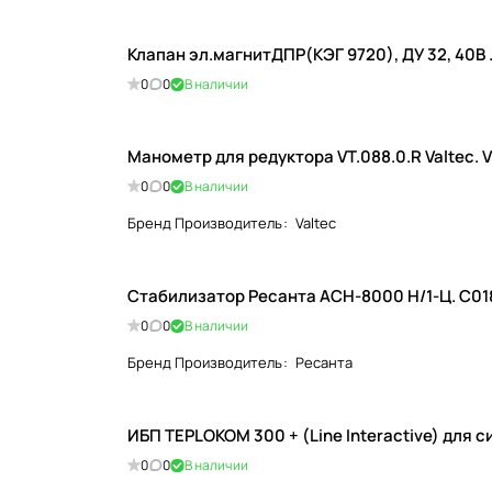
Клапан эл.магнитДПР(КЭГ 9720), ДУ 32, 40В
0
0
В наличии
Манометр для редуктора VT.088.0.R Valtec. V
0
0
В наличии
Бренд Производитель
:
Valtec
Стабилизатор Ресанта АСН-8000 Н/1-Ц. С0
0
0
В наличии
Бренд Производитель
:
Ресанта
ИБП TEPLOKOM 300 + (Line Interactive) для
0
0
В наличии