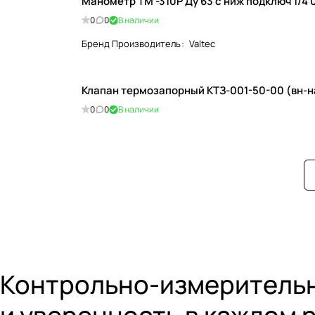
Манометр ТМ -310Р Ду 63 с ниж подключ 1/4 
0
0
В наличии
Бренд Производитель
:
Valtec
Клапан термозапорный КТЗ-001-50-00 (вн-н
0
0
В наличии
Контрольно-измерительн