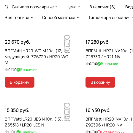
Сначала популярные
Цена
В наличии
(
6
)
Вид
Вид топлива
Способ монтажа
Тип камеры сгорания
20 670 руб.
17 280 руб.
ВПГ Vatti HR20-WG M 10л. (12) с
ВПГ Vatti HR21-NV 10л. (1
модуляцией. Z26729 / HR20-WG
Z26730 / HR21-NV
M
0
0
В наличии
0
0
В наличии
В корзину
В корзину
15 850 руб.
16 430 руб.
ВПГ Vatti LR20-JES N 10л. (15). 5
ВПГ Vatti HR20-NV 10л. (
Z65318 / LR20-JES N
Z92396 / HR20-NV
0
0
В наличии
0
0
Нет в наличии