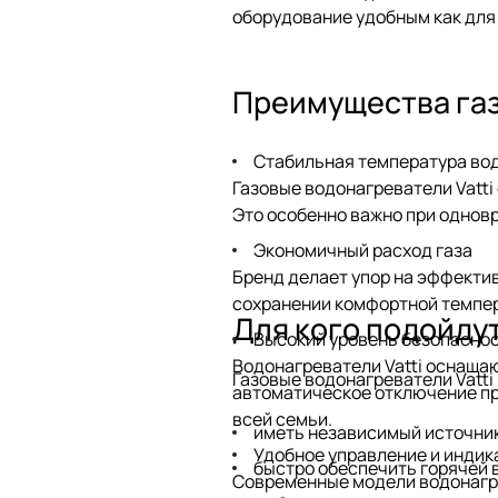
оборудование удобным как для 
Преимущества газ
Стабильная температура во
Газовые водонагреватели Vatt
Это особенно важно при одновр
Экономичный расход газа
Бренд делает упор на эффекти
сохранении комфортной темпер
Для кого подойдут
Высокий уровень безопасно
Водонагреватели Vatti оснащаю
Газовые водонагреватели Vatti
автоматическое отключение пр
всей семьи.
иметь независимый источник
Удобное управление и индик
быстро обеспечить горячей в
Современные модели водонагре