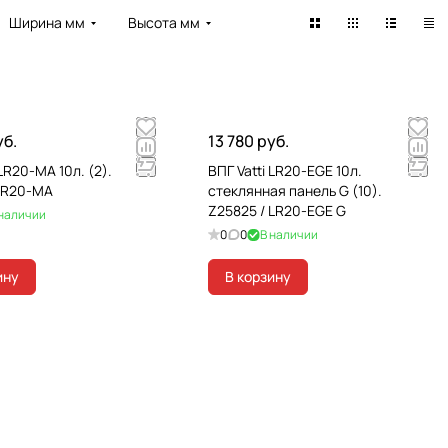
Ширина мм
Высота мм
уб.
13 780 руб.
 LR20-MA 10л. (2).
ВПГ Vatti LR20-EGE 10л.
 LR20-MA
стеклянная панель G (10).
Z25825 / LR20-EGE G
 наличии
0
0
В наличии
ину
В корзину