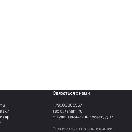
Связаться с нами
аты
+79509005557
тавки
teplo@snami.ru
товар
г. Тула, Ханинский проезд, д. 17
т
Подписаться
на новости и акции