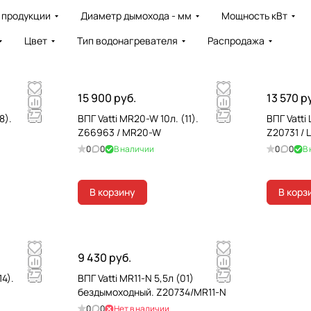
 продукции
Диаметр дымохода - мм
Мощность кВт
Цвет
Тип водонагревателя
Распродажа
15 900 руб.
13 570 р
8).
ВПГ Vatti MR20-W 10л. (11).
ВПГ Vatti
Z66963 / MR20-W
Z20731 /
0
0
В наличии
0
0
В
В корзину
В корз
9 430 руб.
14).
ВПГ Vatti MR11-N 5,5л (01)
бездымоходный. Z20734/MR11-N
0
0
Нет в наличии