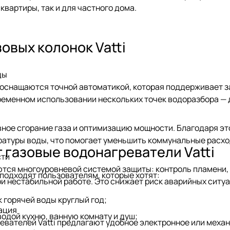
квартиры, так и для частного дома.
овых колонок Vatti
ды
i оснащаются точной автоматикой, которая поддерживает з
еменном использовании нескольких точек водоразбора — д
вное сгорание газа и оптимизацию мощности. Благодаря э
атуры воды, что помогает уменьшить коммунальные расхо
 газовые водонагреватели Vatti
сти
тся многоуровневой системой защиты: контроль пламени, з
 подходят пользователям, которые хотят:
и нестабильной работе. Это снижает риск аварийных ситу
 горячей воды круглый год;
ация
одой кухню, ванную комнату и душ;
вателей Vatti предлагают удобное электронное или меха