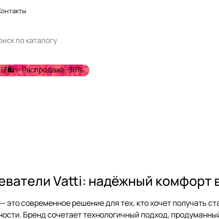
Контакты
🛒🛍️✨ Распродажа -30%
еватели Vatti: надёжный комфорт 
 — это современное решение для тех, кто хочет получать 
ности. Бренд сочетает технологичный подход, продуманный