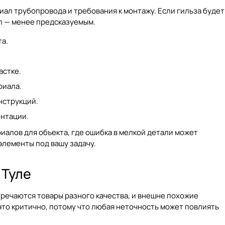
иал трубопровода и требования к монтажу. Если гильза будет
ел — менее предсказуемым.
а.
астке.
риала.
нструкций.
нтации.
иалов для объекта, где ошибка в мелкой детали может
элементы под вашу задачу.
 Туле
тречаются товары разного качества, и внешне похожие
это критично, потому что любая неточность может повлиять