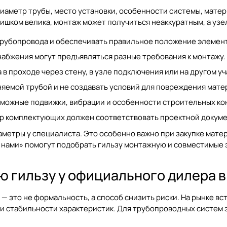
иаметр трубы, место установки, особенности системы, матер
лишком велика, монтаж может получиться неаккуратным, а уз
трубопровода и обеспечивать правильное положение элемент
набжения могут предъявляться разные требования к монтажу.
в проходе через стену, в узле подключения или на другом уч
яемой трубой и не создавать условий для повреждения мате
зможные подвижки, вибрации и особенности строительных ко
р комплектующих должен соответствовать проектной докуме
аметры у специалиста. Это особенно важно при закупке матер
 нами» помогут подобрать гильзу монтажную и совместимые 
 гильзу у официального дилера в
 это не формальность, а способ снизить риски. На рынке вс
 и стабильности характеристик. Для трубопроводных систем 