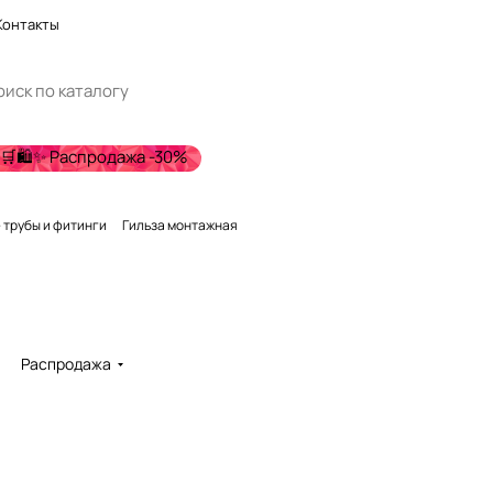
Контакты
🛒🛍️✨ Распродажа -30%
 трубы и фитинги
Гильза монтажная
Распродажа