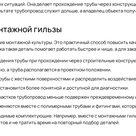
их ситуаций. Она делает прохождение трубы через конструк
льтате трубопровод служит дольше, а владелец объекта пол
нтажной гильзы
е монтажной культуры. Это практичный способ повысить кач
а такая деталь помогает работать быстрее и чище, а для за
ждения трубы при прохождении через строительные конструк
о, а труба располагается в проектном положении.
рубы с жесткими поверхностями и распределить воздействие
становится более понятной и доступной для диагностики.
частков трубопровод меньше подвержен преждевременному 
еняются вместе с полимерными трубами и фитингами, котор
ходимые комплектующие. Например, вместе с монтажными ги
тов и не тратить время на повторный подбор деталей.