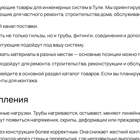
ующие товары для инженерных систем в Туле. Мы ориентируем
ующие для частного ремонта, строительства дома, обслужив
 канал поставки.
ь не только гильзы, но и трубы, фитинги, соединения и доп
ктующие подойдут под вашу систему.
кать материалы в разных местах — основные позиции можно п
подойдут для ремонта, строительства, реконструкции и обс
рейдите в основной раздел
каталог товаров
. Если вы планир
нты для монтажа.
опления
ные нагрузки. Трубы нагреваются, остывают, меняют линейны
гут появиться напряжения, скрипы, деформации или преждев
 конструкции более корректным. Она снижает жесткий контак
прохода через стены и перекрытия, где неправильно выполне