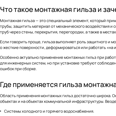
Что такое монтажная гильза и зач
Монтажная гильза — это специальный элемент, который при
трубы, защитить материал от механического воздействия и с
труб через стены, перекрытия, перегородки, а также в мест
Если говорить проще, гильза выполняет роль защитного и м
о жесткие поверхности, деформироваться или работать «на 
Особенно актуально применение монтажных гильз при работ
для инженерных систем, но при установке требуют соблюден
ошибок при сборке.
Где применяется гильза монтажн
Область применения монтажных гильз достаточно широка. О
объектах и на объектах коммунальной инфраструктуры. Везде
Системы холодного и горячего водоснабжения.