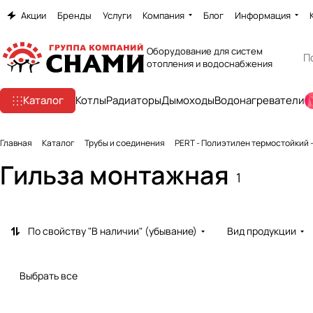
Акции
Бренды
Услуги
Компания
Блог
Информация
Оборудование для систем
отопления и водоснабжения
Каталог
Котлы
Радиаторы
Дымоходы
Водонагреватели
Главная
Каталог
Трубы и соединения
PERT - Полиэтилен термостойкий -
Гильза монтажная
1
По свойству "В наличии" (убывание)
Вид продукции
Выбрать все