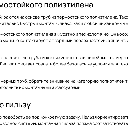
рмостойкого полиэтилена
раются на основе труб из термостойкого полиэтилена. Такой
внительно быстрый монтаж. Однако, как и любой инженерный 
мостойкого полиэтилена аккуратно и технологично. Она особ
ба меньше контактирует с твердыми поверхностями, а значит
отопления, где труба может изменять свои линейные размер
ильза помогает создать более безопасные условия для тако
имерных труб, обратите внимание на категорию
полиэтилен т
ополнить их монтажными аксессуарами.
ю гильзу
 подобрать ее под конкретную задачу. Нельзя ориентировать
роводной системы, монтажная гильза должна соответствовать