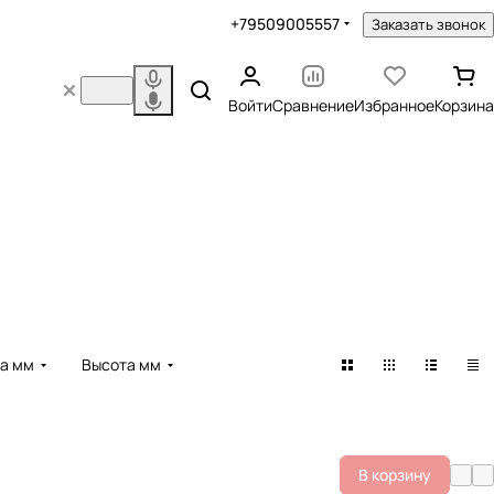
+79509005557
Заказать звонок
Войти
Сравнение
Избранное
Корзина
а мм
Высота мм
В корзину