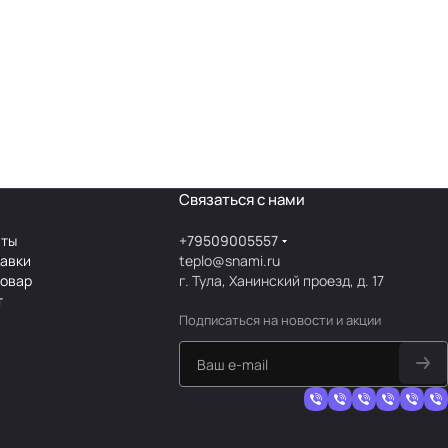
Связаться с нами
аты
+79509005557
тавки
teplo@snami.ru
товар
г. Тула, Ханинский проезд, д. 17
т
Подписаться
на новости и акции