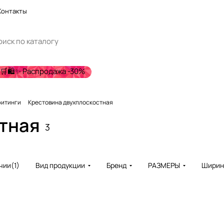
Контакты
🛒🛍️✨ Распродажа -30%
фитинги
Крестовина двухплоскостная
тная
3
чии
(
1
)
Вид продукции
Бренд
РАЗМЕРЫ
Ширин