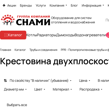
Акции
Бренды
Услуги
Компания
Блог
Информация
Оборудование для систем
отопления и водоснабжения
Каталог
Котлы
Радиаторы
Дымоходы
Водонагреватели
Главная
Каталог
Трубы и соединения
PPR - Полипропиленовые трубы и 
Крестовина двухплоскос
По свойству "В наличии" (убывание)
Цена
В нали
Диаметр мм
Цвет
Материал
Распродажа
Выбрать все