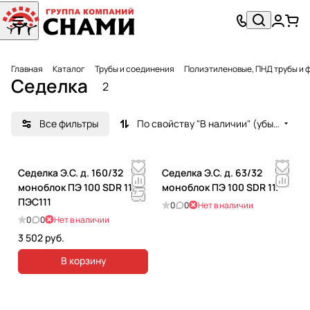
Главная
Каталог
Трубы и соединения
Полиэтиленовые, ПНД трубы и 
Седелка
2
Все фильтры
По свойству "В наличии" (убывание)
Седелка Э.С. д. 160/32
Седелка Э.С. д. 63/32
моноблок ПЭ 100 SDR 11.
моноблок ПЭ 100 SDR 11.
ПЭС111
0
0
Нет в наличии
0
0
Нет в наличии
3 502 руб.
В корзину