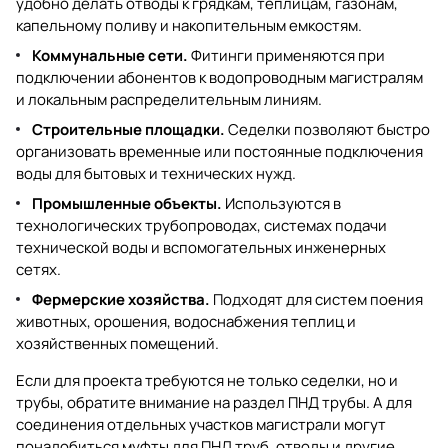
удобно делать отводы к грядкам, теплицам, газонам,
капельному поливу и накопительным емкостям.
Коммунальные сети.
Фитинги применяются при
подключении абонентов к водопроводным магистралям
и локальным распределительным линиям.
Строительные площадки.
Седелки позволяют быстро
организовать временные или постоянные подключения
воды для бытовых и технических нужд.
Промышленные объекты.
Используются в
технологических трубопроводах, системах подачи
технической воды и вспомогательных инженерных
сетях.
Фермерские хозяйства.
Подходят для систем поения
животных, орошения, водоснабжения теплиц и
хозяйственных помещений.
Если для проекта требуются не только седелки, но и
трубы, обратите внимание на раздел
ПНД трубы
. А для
соединения отдельных участков магистрали могут
понадобиться
муфты для ПНД труб
,
отводы
и другие