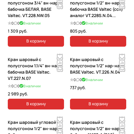
полусгоном 3/4" вн-нар
полусгоном 1/2" вн-нар
бабочка БЕЛАЯ, BASE
бабочка BASE Valtec (ссп)
Valtec. VT.228.NW.05
аналог VT.228S.N.04.
VT.228.N.04
0
0
В наличии
0
0
В наличии
1 309 руб.
805 руб.
В корзину
В корзину
Кран шаровый с
Кран шаровый с
полусгоном 1.1/4" вн-нар
полусгоном 1/2" нар-нар
бабочка BASE Valtec.
BASE Valtec. VT.226.N.04
VT.227.N.07
0
0
В наличии
0
0
В наличии
737 руб.
2 989 руб.
В корзину
В корзину
Кран шаровый угловой с
Кран шаровый с
полусгоном 1/2" вн-нар
полусгоном 1/2" вн-нар