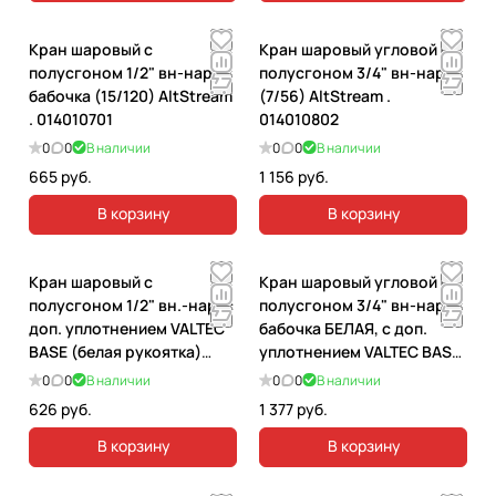
Кран шаровый с
Кран шаровый угловой с
полусгоном 1/2" вн-нар
полусгоном 3/4" вн-нар
бабочка (15/120) AltStream
(7/56) AltStream .
. 014010701
014010802
0
0
В наличии
0
0
В наличии
665 руб.
1 156 руб.
В корзину
В корзину
Кран шаровый с
Кран шаровый угловой с
полусгоном 1/2" вн.-нар. с
полусгоном 3/4" вн-нар
доп. уплотнением VALTEC
бабочка БЕЛАЯ, с доп.
BASE (белая рукоятка)
уплотнением VALTEC BASE.
(10/160). VT.227.NRW.04
VT.228.NRW.05
0
0
В наличии
0
0
В наличии
626 руб.
1 377 руб.
В корзину
В корзину