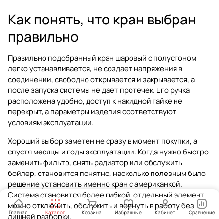
Как понять, что кран выбран
правильно
Правильно подобранный кран шаровый с полусгоном
легко устанавливается, не создает напряжения в
соединении, свободно открывается и закрывается, а
после запуска системы не дает протечек. Его ручка
расположена удобно, доступ к накидной гайке не
перекрыт, а параметры изделия соответствуют
условиям эксплуатации.
Хороший выбор заметен не сразу в момент покупки, а
спустя месяцы и годы эксплуатации. Когда нужно быстро
заменить фильтр, снять радиатор или обслужить
бойлер, становится понятно, насколько полезным было
решение установить именно кран с американкой.
Система становится более гибкой: отдельный элемент
можно отключить, обслужить и вернуть в работу без
Главная
Каталог
Корзина
Избранные
Кабинет
Сравнение
лишней разборки.