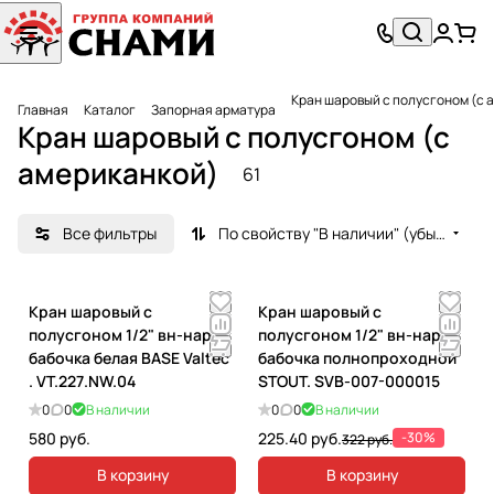
Кран шаровый с полусгоном (с 
Главная
Каталог
Запорная арматура
Кран шаровый с полусгоном (с
американкой)
61
Все фильтры
По свойству "В наличии" (убывание)
Кран шаровый с
Кран шаровый с
полусгоном 1/2" вн-нар
полусгоном 1/2" вн-нар
бабочка белая BASE Valtec
бабочка полнопроходной
. VT.227.NW.04
STOUT. SVB-007-000015
0
0
В наличии
0
0
В наличии
580 руб.
225.40 руб.
-30%
322 руб.
В корзину
В корзину