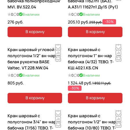
бабочка полнопроходной
бабочка 11б27п1 (БАЗ).
MVI. BV.522.04
А.А31/1 11б27п1 Ду15 (Ру1)
0
0
В наличии
0
0
В наличии
276 руб.
205.10 руб.
-30%
293 руб.
В корзину
В корзину
Кран шаровый угловой с
Кран шаровый с
полусгоном 1/2" вн-нар
полусгоном 1" вн-нар
белая рукоятка BASE
бабочка (4/32) ТЕВО. T-
Valtec. VT.228.NW.04
КШ.402.1.КБ.CN
0
0
В наличии
0
0
В наличии
805 руб.
1 324.48 руб.
1 892.11 руб.
-30%
В корзину
В корзину
Кран шаровый с
Кран шаровый с
полусгоном 3/4" вн-нар
полусгоном 1/2" вн-нар
бабочка (7/56) ТЕВО. T-
бабочка (10/80) ТЕВО. T-