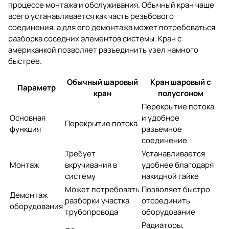
процессе монтажа и обслуживания. Обычный кран чаще
всего устанавливается как часть резьбового
соединения, а для его демонтажа может потребоваться
разборка соседних элементов системы. Кран с
американкой позволяет разъединить узел намного
быстрее.
Обычный шаровый
Кран шаровый с
Параметр
кран
полусгоном
Перекрытие потока
Основная
и удобное
Перекрытие потока
функция
разъемное
соединение
Требует
Устанавливается
Монтаж
вкручивания в
удобнее благодаря
систему
накидной гайке
Может потребовать
Позволяет быстро
Демонтаж
разборки участка
отсоединить
оборудования
трубопровода
оборудование
Радиаторы,