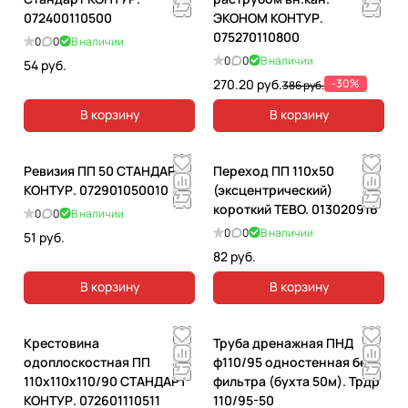
072400110500
ЭКОНОМ КОНТУР.
075270110800
0
0
В наличии
0
0
В наличии
54 руб.
270.20 руб.
-30%
386 руб.
В корзину
В корзину
Ревизия ПП 50 СТАНДАРТ
Переход ПП 110х50
КОНТУР. 072901050010
(эксцентрический)
короткий ТЕВО. 013020916
0
0
В наличии
0
0
В наличии
51 руб.
82 руб.
В корзину
В корзину
Крестовина
Труба дренажная ПНД
одоплоскостная ПП
ф110/95 одностенная без
110х110х110/90 СТАНДАРТ
фильтра (бухта 50м). Трдр
КОНТУР. 072601110511
110/95-50