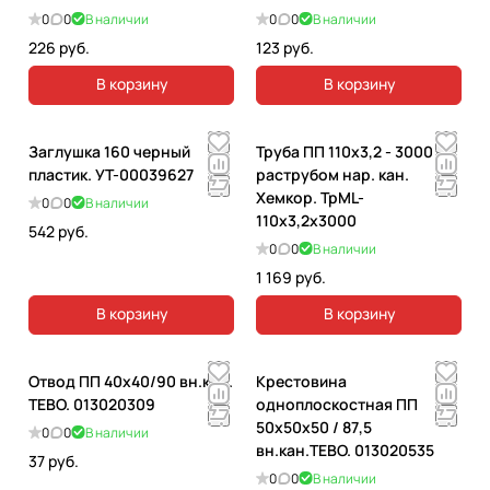
0
0
В наличии
0
0
В наличии
226 руб.
123 руб.
В корзину
В корзину
Заглушка 160 черный
Труба ПП 110х3,2 - 3000 с
пластик. УТ-00039627
раструбом нар. кан.
Хемкор. ТрML-
0
0
В наличии
110x3,2х3000
542 руб.
0
0
В наличии
1 169 руб.
В корзину
В корзину
Отвод ПП 40х40/90 вн.кан.
Крестовина
ТЕВО. 013020309
одноплоскостная ПП
50х50х50 / 87,5
0
0
В наличии
вн.кан.TEBO. 013020535
37 руб.
0
0
В наличии