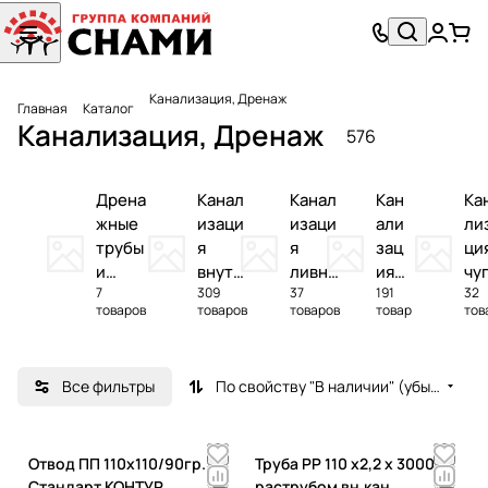
Канализация, Дренаж
Главная
Каталог
Канализация, Дренаж
576
Дрена
Канал
Канал
Кан
Ка
жные
изаци
изаци
али
ли
трубы
я
я
зац
ци
и
внутр
ливне
ия
чу
7
309
37
191
32
фитин
енняя
вая
нар
на
товаров
товаров
товаров
товар
тов
ги
ужн
ая
Все фильтры
По свойству "В наличии" (убывание)
Отвод ПП 110х110/90гр.
Труба PP 110 х2,2 х 3000 с
Стандарт КОНТУР.
раструбом вн.кан.