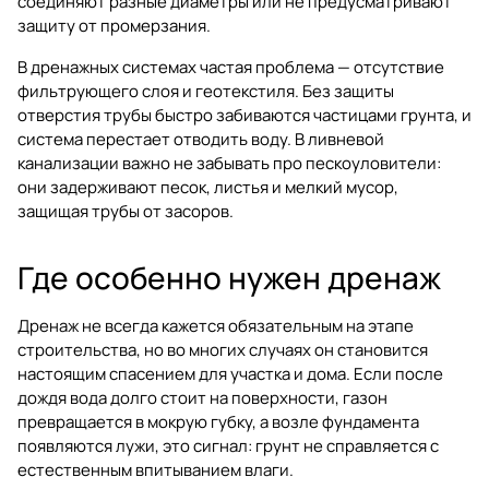
соединяют разные диаметры или не предусматривают
защиту от промерзания.
В дренажных системах частая проблема — отсутствие
фильтрующего слоя и геотекстиля. Без защиты
отверстия трубы быстро забиваются частицами грунта, и
система перестает отводить воду. В ливневой
канализации важно не забывать про пескоуловители:
они задерживают песок, листья и мелкий мусор,
защищая трубы от засоров.
Где особенно нужен дренаж
Дренаж не всегда кажется обязательным на этапе
строительства, но во многих случаях он становится
настоящим спасением для участка и дома. Если после
дождя вода долго стоит на поверхности, газон
превращается в мокрую губку, а возле фундамента
появляются лужи, это сигнал: грунт не справляется с
естественным впитыванием влаги.