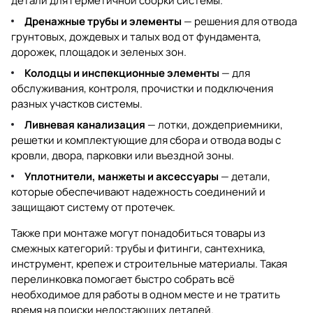
детали для герметичной сборки системы.
Дренажные трубы и элементы
— решения для отвода
грунтовых, дождевых и талых вод от фундамента,
дорожек, площадок и зеленых зон.
Колодцы и инспекционные элементы
— для
обслуживания, контроля, прочистки и подключения
разных участков системы.
Ливневая канализация
— лотки, дождеприемники,
решетки и комплектующие для сбора и отвода воды с
кровли, двора, парковки или въездной зоны.
Уплотнители, манжеты и аксессуары
— детали,
которые обеспечивают надежность соединений и
защищают систему от протечек.
Также при монтаже могут понадобиться товары из
смежных категорий:
трубы и фитинги
,
сантехника
,
инструмент
,
крепеж
и
строительные материалы
. Такая
перелинковка помогает быстро собрать всё
необходимое для работы в одном месте и не тратить
время на поиски недостающих деталей.