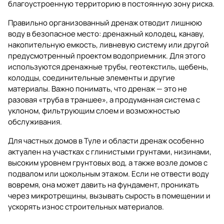
благоустроенную территорию в постоянную зону риска.
Правильно организованный дренаж отводит лишнюю
воду в безопасное место: дренажный колодец, канаву,
накопительную емкость, ливневую систему или другой
предусмотренный проектом водоприемник. Для этого
используются дренажные трубы, геотекстиль, щебень,
колодцы, соединительные элементы и другие
материалы. Важно понимать, что дренаж — это не
разовая «труба в траншее», а продуманная система с
уклоном, фильтрующим слоем и возможностью
обслуживания.
Для частных домов в Туле и области дренаж особенно
актуален на участках с глинистыми грунтами, низинами,
высоким уровнем грунтовых вод, а также возле домов с
подвалом или цокольным этажом. Если не отвести воду
вовремя, она может давить на фундамент, проникать
через микротрещины, вызывать сырость в помещении и
ускорять износ строительных материалов.