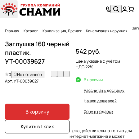
Заг
Главная
Каталог
Канализация, Дренаж
Канализация наружная
Заглушка 160 черный
542 руб.
пластик.
УТ-00039627
Цена указана с учётом
НДС 22%
0
Нет отзывов
В наличии
Арт.
УТ-00039627
Рассчитать доставку
Нашли дешевле?
В корзину
Хочу в подарок
Купить в 1 клик
Цена действительна только для
интернет-магазина и может