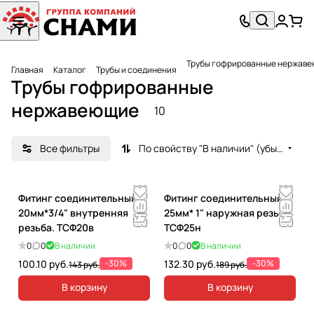
Трубы гофрированные нержав
Главная
Каталог
Трубы и соединения
Трубы гофрированные
нержавеющие
10
Все фильтры
По свойству "В наличии" (убывание)
Фитинг соединительный
Фитинг соединительный
20мм*3/4" внутренняя
25мм* 1" наружная резьба.
резьба. ТСФ20в
ТСФ25н
0
0
В наличии
0
0
В наличии
100.10 руб.
-30%
132.30 руб.
-30%
143 руб.
189 руб.
В корзину
В корзину