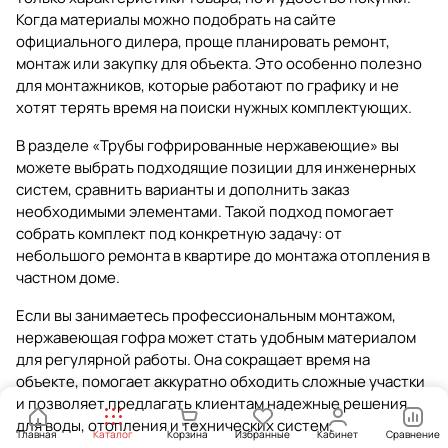
Когда материалы можно подобрать на сайте
официального дилера, проще планировать ремонт,
монтаж или закупку для объекта. Это особенно полезно
для монтажников, которые работают по графику и не
хотят терять время на поиски нужных комплектующих.
В разделе
«Трубы гофрированные нержавеющие»
вы
можете выбрать подходящие позиции для инженерных
систем, сравнить варианты и дополнить заказ
необходимыми элементами. Такой подход помогает
собрать комплект под конкретную задачу: от
небольшого ремонта в квартире до монтажа отопления в
частном доме.
Если вы занимаетесь профессиональным монтажом,
нержавеющая гофра может стать удобным материалом
для регулярной работы. Она сокращает время на
объекте, помогает аккуратно обходить сложные участки
и позволяет предлагать клиентам надежные решения
для воды, отопления и технических систем.
Главная
Каталог
Корзина
Избранные
Кабинет
Сравнение