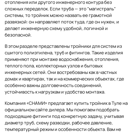
отопления или другого инженерного контура без
сложных переделок. Если труба — это “магистраль”
системы, то тройник можно назвать ее грамотной
развязкой: он направляет поток туда, где он нужен, и
делает инженерную схему удобной, логичной и
безопасной.
В этом разделе представлены тройники для систем из
сшитого полиэтилена, труб и фитингов
. Такие изделия
применяют при монтаже водоснабжения, отопления,
теплого пола, коллекторных узлов и бытовых
инженерных сетей. Они востребованы как в частных
домах и квартирах, так и на коммерческих объектах, где
особенно важны долговечность соединений,
устойчивость к нагрузкам и удобство монтажа.
Компания «СНАМИ» предлагает купить тройник в Туле на
официальном сайте дилера. Мы помогаем подобрать
подходящие фитинги под конкретную задачу, учитывая
диаметр труб, схему разводки, рабочее давление,
температурный режим и особенности объекта. Вам не