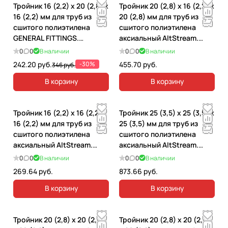
Тройник 16 (2,2) x 20 (2,8) x
Тройник 20 (2,8) х 16 (2,2) х
16 (2,2) мм для труб из
20 (2,8) мм для труб из
сшитого полиэтилена
сшитого полиэтилена
GENERAL FITTINGS.
аксиальный AltStream.
340013H586858A
035040203
0
0
В наличии
0
0
В наличии
242.20 руб.
-30%
455.70 руб.
346 руб.
В корзину
В корзину
Тройник 16 (2,2) х 16 (2,2) х
Тройник 25 (3,5) х 25 (3,5) х
16 (2,2) мм для труб из
25 (3,5) мм для труб из
сшитого полиэтилена
сшитого полиэтилена
аксиальный AltStream.
аксиальный AltStream.
035040101
035040103
0
0
В наличии
0
0
В наличии
269.64 руб.
873.66 руб.
В корзину
В корзину
Тройник 20 (2,8) х 20 (2,8)
Тройник 20 (2,8) х 20 (2,8)