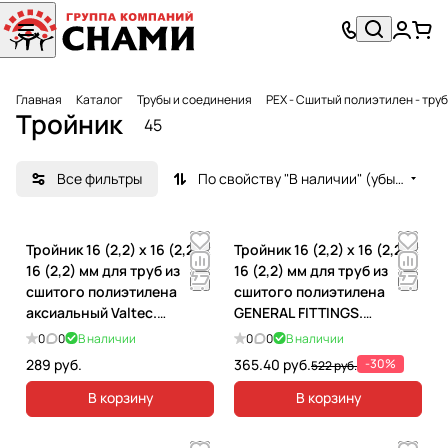
Главная
Каталог
Трубы и соединения
PEX - Сшитый полиэтилен - тру
Тройник
45
Все фильтры
По свойству "В наличии" (убывание)
Тройник 16 (2,2) х 16 (2,2) х
Тройник 16 (2,2) х 16 (2,2) х
16 (2,2) мм для труб из
16 (2,2) мм для труб из
сшитого полиэтилена
сшитого полиэтилена
аксиальный Valtec.
GENERAL FITTINGS.
VTm.431.G.161616
340010H162200A
0
0
В наличии
0
0
В наличии
289 руб.
365.40 руб.
-30%
522 руб.
В корзину
В корзину