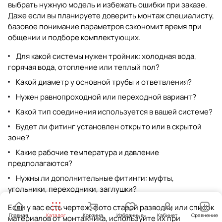
выбрать нужную модель и избежать ошибки при заказе.
Даже если вы планируете доверить монтаж специалисту,
базовое понимание параметров сэкономит время при
общении и подборе комплектующих.
Для какой системы нужен тройник: холодная вода,
горячая вода, отопление или теплый пол?
Какой диаметр у основной трубы и ответвления?
Нужен равнопроходной или переходной вариант?
Какой тип соединения используется в вашей системе?
Будет ли фитинг установлен открыто или в скрытой
зоне?
Какие рабочие температура и давление
предполагаются?
Нужны ли дополнительные фитинги: муфты,
угольники, переходники, заглушки?
Если у вас есть чертеж, фото старой разводки или список
Главная
Каталог
Корзина
Избранные
Кабинет
Сравнение
материалов от монтажника, используйте их при