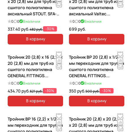
х 20 (2,8) мм для труб из
х 20 (2,8) мм для труб из
сшитого полиэтилена
сшитого полиэтилена
аксиальный STOUT. SFA-
аксиальный Valtec.
0013-000020
VTm.431.BG.202020
0
0
В наличии
0
0
В наличии
337.40 руб.
-30%
699 руб.
482 руб.
В корзину
В корзину
Тройник 20 (2,8) x 16 (2,2) x
Тройник ВР 20 (2,8) x 1/2"
20 (2,8) мм для труб из
мм переходник для труб из
сшитого полиэтилена
сшитого полиэтилена
GENERAL FITTINGS.
GENERAL FITTINGS.
340013H685868A
340012H042028A
0
0
В наличии
0
0
В наличии
434.70 руб.
-30%
350 руб.
-30%
621 руб.
500 руб.
В корзину
В корзину
Тройник ВР 16 (2,2) x 1/2"
Тройник 20 (2,8) х 20 (2,8)
мм переходник для труб из
х 20 (2,8) мм для труб из
сшитого полиэтилена
сшитого полиэтилена