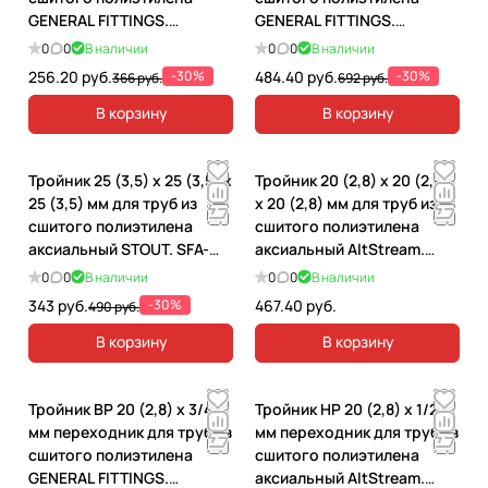
GENERAL FITTINGS.
GENERAL FITTINGS.
340012H041622A
340010H202800A
0
0
В наличии
0
0
В наличии
256.20 руб.
-30%
484.40 руб.
-30%
366 руб.
692 руб.
В корзину
В корзину
Тройник 25 (3,5) х 25 (3,5) х
Тройник 20 (2,8) х 20 (2,8)
25 (3,5) мм для труб из
х 20 (2,8) мм для труб из
сшитого полиэтилена
сшитого полиэтилена
аксиальный STOUT. SFA-
аксиальный AltStream.
0013-000025
035040102
0
0
В наличии
0
0
В наличии
343 руб.
-30%
467.40 руб.
490 руб.
В корзину
В корзину
Тройник ВР 20 (2,8) x 3/4"
Тройник НР 20 (2,8) х 1/2
мм переходник для труб из
мм переходник для труб из
сшитого полиэтилена
сшитого полиэтилена
GENERAL FITTINGS.
аксиальный AltStream.