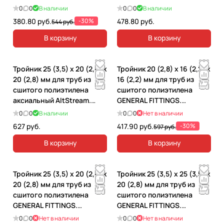
340012H052028A
035040603
0
0
В наличии
0
0
В наличии
380.80 руб.
-30%
478.80 руб.
544 руб.
В корзину
В корзину
Тройник 25 (3,5) х 20 (2,8) х
Тройник 20 (2,8) x 16 (2,2) x
20 (2,8) мм для труб из
16 (2,2) мм для труб из
сшитого полиэтилена
сшитого полиэтилена
аксиальный AltStream.
GENERAL FITTINGS.
035040211
340013H685858A
0
0
В наличии
0
0
Нет в наличии
627 руб.
417.90 руб.
-30%
597 руб.
В корзину
В корзину
Тройник 25 (3,5) x 20 (2,8) x
Тройник 25 (3,5) x 25 (3,5) x
20 (2,8) мм для труб из
20 (2,8) мм для труб из
сшитого полиэтилена
сшитого полиэтилена
GENERAL FITTINGS.
GENERAL FITTINGS.
340013H766868A
340013H767668A
0
0
Нет в наличии
0
0
Нет в наличии