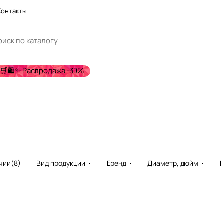
Контакты
🛒🛍️✨ Распродажа -30%
чии
(
8
)
Вид продукции
Бренд
Диаметр, дюйм