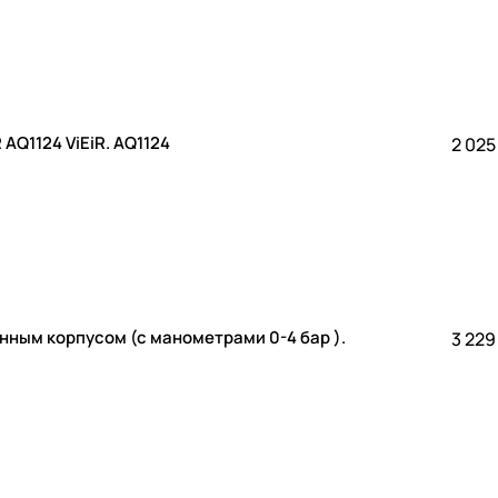
AQ1124 ViEiR. AQ1124
2 025
унным корпусом (с манометрами 0-4 бар ).
3 229