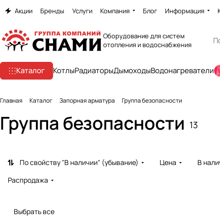
Акции
Бренды
Услуги
Компания
Блог
Информация
Оборудование для систем
отопления и водоснабжения
Каталог
Котлы
Радиаторы
Дымоходы
Водонагреватели
Главная
Каталог
Запорная арматура
Группа безопасности
Группа безопасности
13
По свойству "В наличии" (убывание)
Цена
В нали
Распродажа
Выбрать все