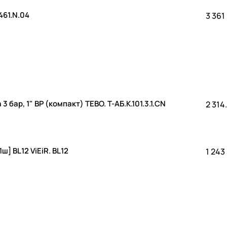
461.N.04
3 361
бар, 1" ВР (компакт) ТЕВО. T-АБ.К.101.3.1.CN
2 314
] BL12 ViEiR. BL12
1 243