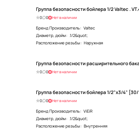
Группа безопасности бойлера 1/2 Valtec . VT.
0
0
Нет в наличии
Бренд Производитель
:
Valtec
Диаметр, дюйм
:
.1/2&quot;
Расположение резьбы
:
Наружная
Группа безопасности расширительного бака 3 
0
0
Нет в наличии
Группа безопасности бойлера 1/2"x3/4" [30/1ш
0
0
Нет в наличии
Бренд Производитель
:
ViEiR
Диаметр, дюйм
:
.1/2&quot;
Расположение резьбы
:
Внутренняя