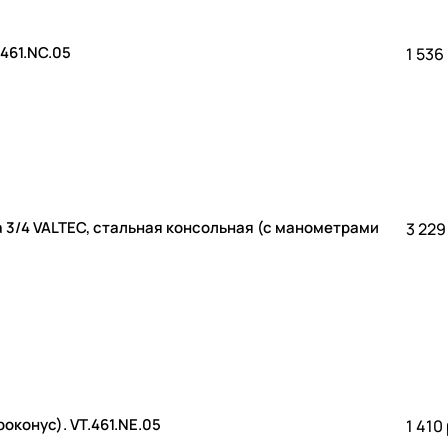
ности бойлера 3/4 Valtec . VT.461.NC.05
1 536
 3/4 VALTEC, стальная консольная (с манометрами
3 229
зопасности бойлера 3/4 Valtec (евроконус). VT.461.NE.05
1 410