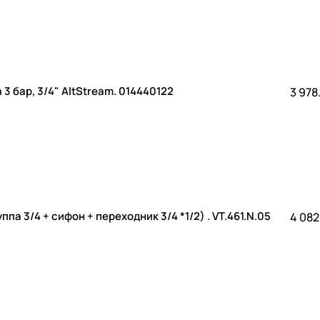
 бар, 3/4" AltStream. 014440122
3 978
 безопасности бойлера 3/4 Valtec (группа 3/4 + сифон + переходник 3/4 *1/2) . VT.461.N.05
4 082