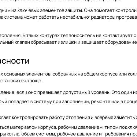
одним из ключевых элементов защиты. Она помогает контроли
зла система может работать нестабильно: радиаторы прогрева
опления. В таких контурах теплоноситель не контактирует с
льный клапан сбрасывает излишки и защищает оборудование
асности
ех основных элементов, собранных на общем корпусе или кол
 становится проще.
ление, если оно превышает допустимый уровень. Это один и
рый попадает в систему при заполнении, ремонте или в проц
огает контролировать работу отопления и вовремя заметить 
ться материалом корпуса, рабочим давлением, типом подклю
ры котла, объем системы, рабочее давление и требования п