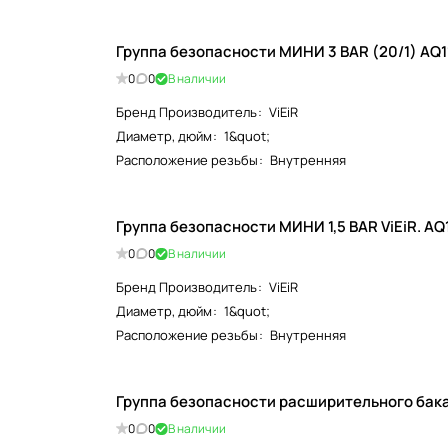
0
0
В наличии
Бренд Производитель
:
ViEiR
Диаметр, дюйм
:
1&quot;
Расположение резьбы
:
Внутренняя
Группа безопасности МИНИ 1,5 BAR ViEiR. AQ
0
0
В наличии
Бренд Производитель
:
ViEiR
Диаметр, дюйм
:
1&quot;
Расположение резьбы
:
Внутренняя
Группа безопасности расширительного бака [
0
0
В наличии