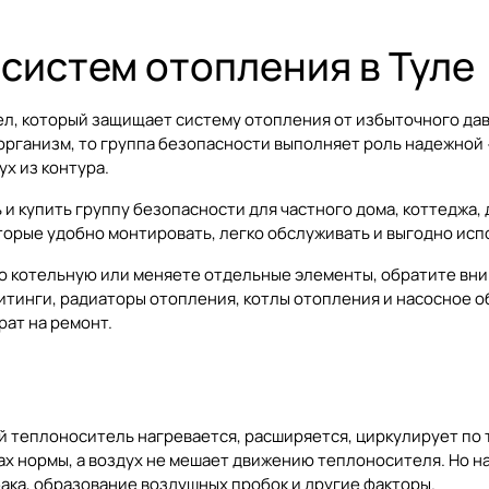
 систем отопления в Туле
ел, который защищает систему отопления от избыточного дав
организм, то группа безопасности выполняет роль надежной 
х из контура.
 и купить группу безопасности для частного дома, коттеджа,
торые удобно монтировать, легко обслуживать и выгодно ис
 котельную или меняете отдельные элементы, обратите внима
итинги
,
радиаторы отопления
,
котлы отопления
и
насосное о
рат на ремонт.
и
 теплоноситель нагревается, расширяется, циркулирует по т
лах нормы, а воздух не мешает движению теплоносителя. Но 
ака, образование воздушных пробок и другие факторы.