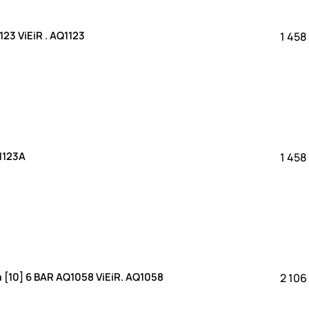
Группа безопасности МИНИ 3 BAR (20/1) AQ1123 ViEiR . AQ1123
1 458
1123A
1 458
10] 6 BAR AQ1058 ViEiR. AQ1058
2 106