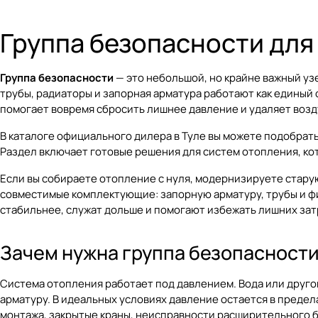
Группа безопасности для
Группа безопасности
— это небольшой, но крайне важный уз
трубы, радиаторы и запорная арматура работают как единый 
помогает вовремя сбросить лишнее давление и удаляет возду
В каталоге официального дилера в Туле вы можете подобрать
Раздел включает готовые решения для систем отопления, ко
Если вы собираете отопление с нуля, модернизируете старую
совместимые комплектующие:
запорную арматуру
,
трубы и ф
стабильнее, служат дольше и помогают избежать лишних зат
Зачем нужна группа безопасност
Система отопления работает под давлением. Вода или другой
арматуру. В идеальных условиях давление остается в преде
монтажа, закрытые краны, неисправности расширительного б