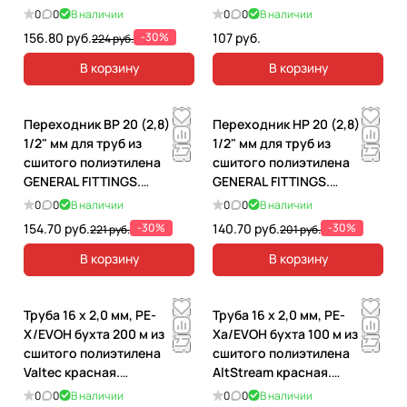
001620
VP2020.3.100
0
0
В наличии
0
0
В наличии
156.80 руб.
-30%
107 руб.
224 руб.
В корзину
В корзину
Переходник ВР 20 (2,8) x
Переходник НР 20 (2,8) x
1/2" мм для труб из
1/2" мм для труб из
сшитого полиэтилена
сшитого полиэтилена
GENERAL FITTINGS.
GENERAL FITTINGS.
340002RH42028A
340001H042028A
0
0
В наличии
0
0
В наличии
154.70 руб.
-30%
140.70 руб.
-30%
221 руб.
201 руб.
В корзину
В корзину
Труба 16 х 2,0 мм, PE-
Труба 16 х 2,0 мм, PE-
X/EVOH бухта 200 м из
Xa/EVOH бухта 100 м из
сшитого полиэтилена
сшитого полиэтилена
Valtec красная.
AltStream красная.
VP1620.3.200
019010201
0
0
В наличии
0
0
В наличии