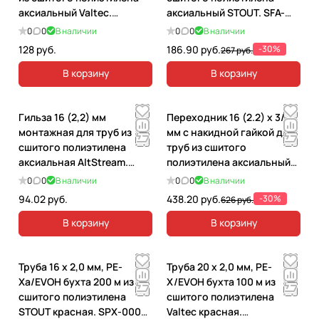
аксиальный Valtec.
аксиальный STOUT. SFA-
VTm.403.G.001616
0002-001612
0
0
В наличии
0
0
В наличии
128 руб.
186.90 руб.
-30%
267 руб.
В корзину
В корзину
Гильза 16 (2,2) мм
Переходник 16 (2.2) х 3/4"
монтажная для труб из
мм с накидной гайкой для
сшитого полиэтилена
труб из сшитого
аксиальная AltStream.
полиэтилена аксиальный
035090101
STOUT. SFA-0019-001634
0
0
В наличии
0
0
В наличии
94.02 руб.
438.20 руб.
-30%
626 руб.
В корзину
В корзину
Труба 16 х 2,0 мм, PE-
Труба 20 х 2,0 мм, PE-
Xa/EVOH бухта 200 м из
X/EVOH бухта 100 м из
сшитого полиэтилена
сшитого полиэтилена
STOUT красная. SPX-0002-
Valtec красная.