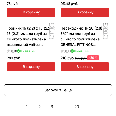
78 руб.
93.48 руб.
В корзину
В корзину
Тройник 16 (2,2) х 16 (2,2) х
Переходник НР 20 (2,8) x
16 (2,2) мм для труб из
3/4" мм для труб из
сшитого полиэтилена
сшитого полиэтилена
аксиальный Valtec.
GENERAL FITTINGS.
VTm.431.G.161616
340001H052028A
0
0
В наличии
0
0
В наличии
289 руб.
210 руб.
-30%
300 руб.
В корзину
В корзину
Загрузить еще
1
2
3
...
20