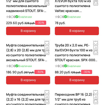
1/2" мм для сшитого
X/EVOH бухта 100 м из
полиэтилена аксиальный
сшитого полиэтилена
надвижной STOUT. SFA-
Valtec красная.
0006-001612
VP1620.3.100
0
0
В наличии
0
0
В наличии
229.60 руб.
-30%
78 руб.
328 руб.
В корзину
В корзину
Муфта соединительная 20
Труба 20 х 2,0 мм, PE-
(2,8) х 20 (2,8) мм для труб
Xa/EVOH бухта 100 м из
из сшитого полиэтилена
сшитого полиэтилена
аксиальный STOUT. SFA-
STOUT красная. SPX-0002-
0003-000020
002020
0
0
В наличии
0
0
В наличии
186.90 руб.
-30%
88.20 руб.
-30%
267 руб.
126 руб.
В корзину
В корзину
Муфта соединительная 16
Переходник ВР 16 (2,2) х
(2,2) х 16 (2,2) мм для труб
1/2" мм для труб из
из сшитого полиэтилена
сшитого полиэтилена