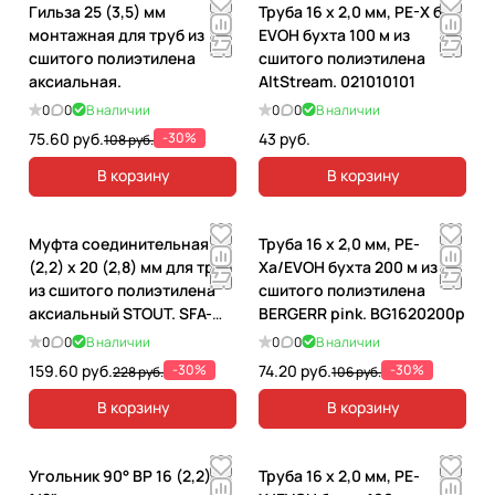
Гильза 25 (3,5) мм
Труба 16 х 2,0 мм, PE-X без
монтажная для труб из
EVOH бухта 100 м из
сшитого полиэтилена
сшитого полиэтилена
аксиальная.
AltStream. 021010101
0
0
В наличии
0
0
В наличии
75.60 руб.
-30%
43 руб.
108 руб.
В корзину
В корзину
Муфта соединительная 16
Труба 16 х 2,0 мм, PE-
(2,2) х 20 (2,8) мм для труб
Xa/EVOH бухта 200 м из
из сшитого полиэтилена
сшитого полиэтилена
аксиальный STOUT. SFA-
BERGERR pink. BG1620200p
0004-002016
0
0
В наличии
0
0
В наличии
159.60 руб.
-30%
74.20 руб.
-30%
228 руб.
106 руб.
В корзину
В корзину
Угольник 90° ВР 16 (2,2) х
Труба 16 х 2,0 мм, PE-