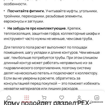
особенности.
Посчитайте фитинги.
Учитывайте муфты, угольники,
тройники, переходники, резьбовые элементы,
евроконусы и заглушки.
Не забудьте про комплектующие.
Крепеж,
теплоизоляция, защитная гофра, коллекторные шкафы и
инструмент часто нужны не меньше, чем сама труба.
Для теплого пола расчет выполняют по площади
помещения, шагу укладки и длине контуров. Чем меньше
шаг, тем больше потребуется трубы. При этом слишком
длинный контур может работать неправильно из-за
гидравлического сопротивления, поэтому систему
делят на несколько петель и подключают к коллектору.
Если вы не уверены в расчете, обратитесь за
консультацией перед покупкой — это поможет избежать
нехватки материалов или лишних расходов.
Кому подойдет раздел PEX-
Главная
Каталог
Корзина
Избранные
Кабинет
Сравнение