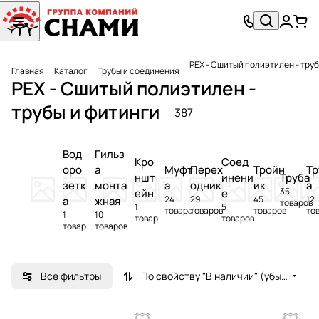
PEX - Сшитый полиэтилен - тру
Главная
Каталог
Трубы и соединения
PEX - Сшитый полиэтилен -
трубы и фитинги
387
Вод
Гильз
Кро
Соед
оро
а
Муфт
Перех
Тройн
Тр
ншт
инени
Труба
зетк
монта
а
одник
ик
а
35
ейн
е
24
29
45
12
а
жная
товаров
1
5
товара
товаров
товаров
то
1
10
товар
товаров
товар
товаров
Все фильтры
По свойству "В наличии" (убывание)