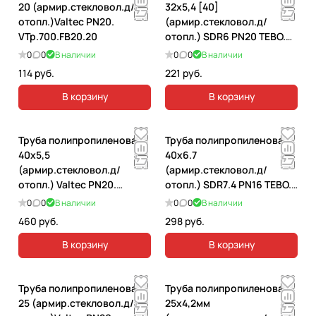
20 (армир.стекловол.д/
32х5,4 [40]
отопл.)Valtec PN20.
(армир.стекловол.д/
VTp.700.FB20.20
отопл.) SDR6 PN20 TEBO.
030010404
0
0
В наличии
0
0
В наличии
114 руб.
221 руб.
В корзину
В корзину
Труба полипропиленовая
Труба полипропиленовая
40х5,5
40х6.7
(армир.стекловол.д/
(армир.стекловол.д/
отопл.) Valtec PN20.
отопл.) SDR7.4 PN16 TEBO.
VTp.700.FB20.40
030010505
0
0
В наличии
0
0
В наличии
460 руб.
298 руб.
В корзину
В корзину
Труба полипропиленовая
Труба полипропиленовая
25 (армир.стекловол.д/
25x4,2мм