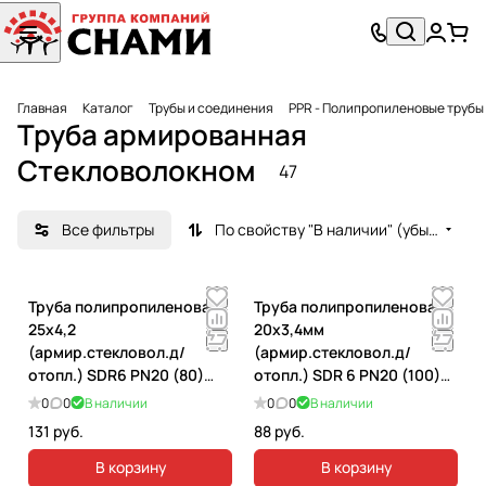
Главная
Каталог
Трубы и соединения
PPR - Полипропиленовые трубы
Труба армированная
Стекловолокном
47
Все фильтры
По свойству "В наличии" (убывание)
Труба полипропиленовая
Труба полипропиленовая
25х4,2
20x3,4мм
(армир.стекловол.д/
(армир.стекловол.д/
отопл.) SDR6 PN20 (80)
отопл.) SDR 6 PN20 (100)
TEBO. 030010403
TEBO. 030010402
0
0
В наличии
0
0
В наличии
131 руб.
88 руб.
В корзину
В корзину