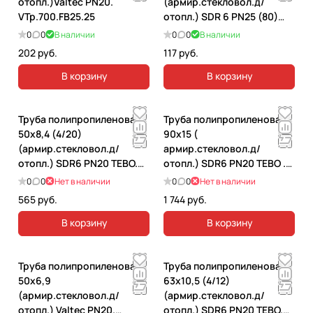
отопл.)Valtec PN20.
(армир.стекловол.д/
VTp.700.FB25.25
отопл.) SDR 6 PN25 (80)
Vekplast. vp-t2525s
0
0
В наличии
0
0
В наличии
202 руб.
117 руб.
В корзину
В корзину
Труба полипропиленовая
Труба полипропиленовая
50х8,4 (4/20)
90х15 (
(армир.стекловол.д/
армир.стекловол.д/
отопл.) SDR6 PN20 TEBO.
отопл.) SDR6 PN20 ТEBO .
030010406
030010409
0
0
Нет в наличии
0
0
Нет в наличии
565 руб.
1 744 руб.
В корзину
В корзину
Труба полипропиленовая
Труба полипропиленовая
50х6,9
63х10,5 (4/12)
(армир.стекловол.д/
(армир.стекловол.д/
отопл.) Valtec PN20.
отопл.) SDR6 PN20 TEBO.