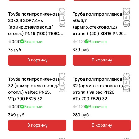
Труба полипропиленовая
Труба полипропиленовая
20х2,8 SDR7,4мм
40х6,7
(армир.стекловол.д/
(армир.стекловол.д/
отопл.) PN16 (100) TEBO.
отопл.) (20 ) SDR6 PN20
030010502
TEBO. 030010405
0
0
В наличии
0
0
В наличии
78 руб.
339 руб.
В корзину
В корзину
Труба полипропиленовая
Труба полипропиленовая
32 (армир.стекловол.д/
32 (армир.стекловол.д/
отопл.) Valtec PN25.
отопл.) Valtec PN20.
VTp.700.FB25.32
VTp.700.FB20.32
0
0
В наличии
0
0
В наличии
349 руб.
280 руб.
В корзину
В корзину