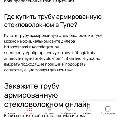
полипропиленовые трубы и фитинги
.
Где купить трубу армированную
стекловолокном в Туле?
Купить трубу армированную стекловолокном в Туле
можно на официальном сайте дилера:
https://snami.ru/catalog/truby-i-
soedineniya/polipropilenovye-truby-i-fitingi/truba-
armirovannaya-steklovoloknom/
. В каталоге удобно
выбрать подходящие позиции и подобрать
сопутствующие товары для монтажа.
Закажите трубу
армированную
стекловолокном онлайн
Главная
Каталог
Корзина
Избранные
Кабинет
Сравнение
Если вы хотите собрать надежную систему