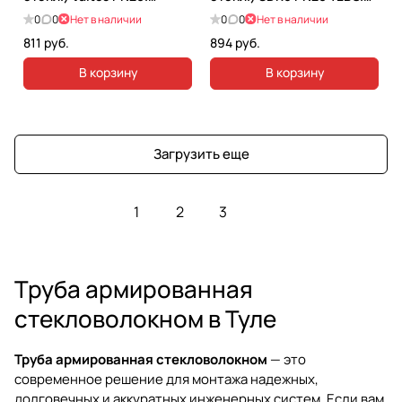
VTp.700.FB20.50
030010407
0
0
Нет в наличии
0
0
Нет в наличии
811 руб.
894 руб.
В корзину
В корзину
Загрузить еще
1
2
3
Труба армированная
стекловолокном в Туле
Труба армированная стекловолокном
— это
современное решение для монтажа надежных,
долговечных и аккуратных инженерных систем. Если вам