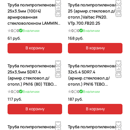
Труба полипропиленовая
Труба полипропиленовая
25х3.5мм (100/4)
25 (армир.стекловол.д/
армированная
отопл.)Valtec PN20.
стекловолокном LAMMIN
VTp.700.FB20.25
PN20. Lm31021035025
0
0
В наличии
0
0
В наличии
61 руб.
168 руб.
В корзину
В корзину
Труба полипропиленовая
Труба полипропиленовая
25x3,5мм SDR7.4
32х5.4 SDR7.4
(армир.стекловол.д/
(армир.стекловол.д/
отопл.) PN16 (80) TEBO.
отопл.) PN16 TEBO.
030010503
030010504
0
0
В наличии
0
0
В наличии
117 руб.
187 руб.
В корзину
В корзину
Труба полипропиленовая
Труба полипропиленовая