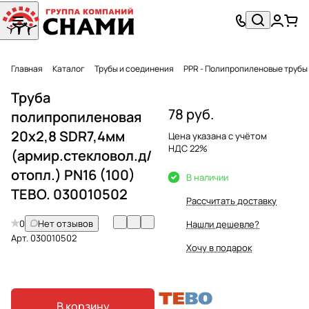
Главная
Каталог
Трубы и соединения
PPR - Полипропиленовые трубы
Труба
78 руб.
полипропиленовая
20х2,8 SDR7,4мм
Цена указана с учётом
НДС 22%
(армир.стекловол.д/
отопл.) PN16 (100)
В наличии
TEBO. 030010502
Рассчитать доставку
0
Нет отзывов
Нашли дешевле?
Арт.
030010502
Хочу в подарок
В корзину