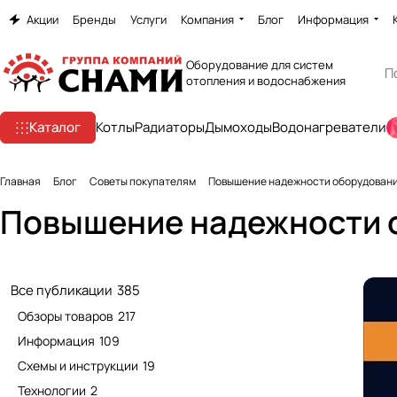
Акции
Бренды
Услуги
Компания
Блог
Информация
Оборудование для систем
отопления и водоснабжения
Каталог
Котлы
Радиаторы
Дымоходы
Водонагреватели
Главная
Блог
Советы покупателям
Повышение надежности оборудован
Повышение надежности 
Все публикации
385
Обзоры товаров
217
Информация
109
Схемы и инструкции
19
Технологии
2