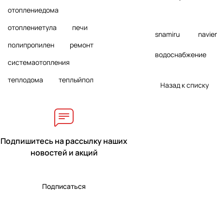
отоплениедома
отоплениетула
печи
snamiru
navie
полипропилен
ремонт
водоснабжение
системаотопления
теплодома
теплыйпол
Назад к списку
Подпишитесь на рассылку наших
новостей и акций
Подписаться