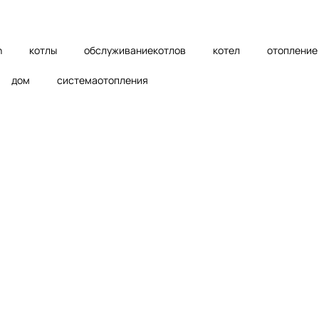
n
котлы
обслуживаниекотлов
котел
отопление
дом
системаотопления