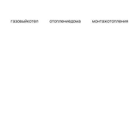
газовыйкотел
отоплениедома
монтажотопления