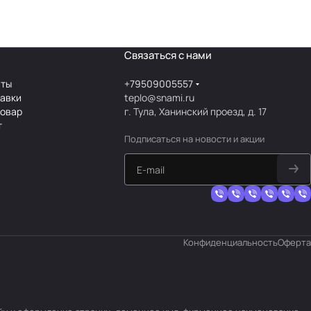
Связаться с нами
аты
+79509005557
тавки
teplo@snami.ru
товар
г. Тула, Ханинский проезд, д. 17
т
Подписаться
на новости и акции
Конфиденциальность
Оферта