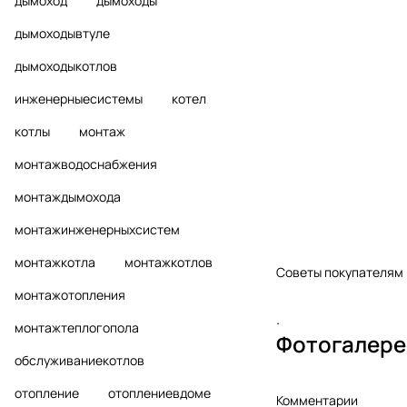
дымоход
дымоходы
дымоходывтуле
дымоходыкотлов
инженерныесистемы
котел
котлы
монтаж
монтажводоснабжения
монтаждымохода
монтажинженерныхсистем
монтажкотла
монтажкотлов
Советы покупателям
монтажотопления
.
монтажтеплогопола
Фотогалере
обслуживаниекотлов
отопление
отоплениевдоме
Комментарии