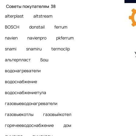
Советы покупателям
38
alterplast
altstream
BOSCH
donstail
ferrum
navien
navienpro
pkferrum
snami
snamiru
termoclip
альтерпласт
Бош
водонагреватели
водоснабжение
водоснабжениетула
газовыеводонагреватели
газовыекотлы
газовыйкотел
горячееводоснабжение
дом