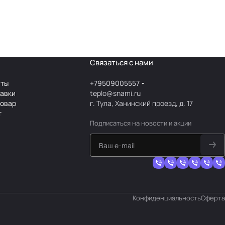
Связаться с нами
аты
+79509005557
тавки
teplo@snami.ru
товар
г. Тула, Ханинский проезд, д. 17
т
Подписаться
на новости и акции
Конфиденциальность
Оферта