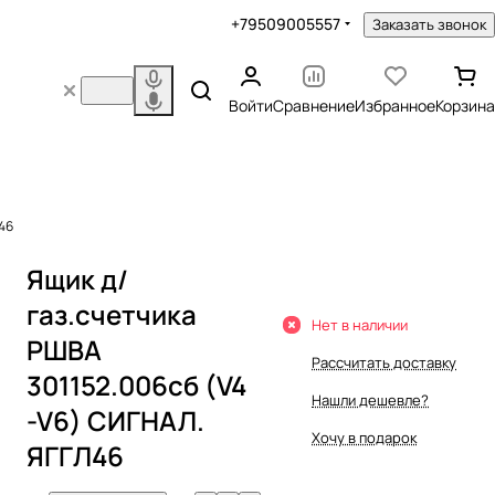
+79509005557
Заказать звонок
Войти
Сравнение
Избранное
Корзина
. ЯГГЛ46
Ящик д/
газ.счетчика
Нет в наличии
РШВА
Рассчитать доставку
301152.006сб (V4
Нашли дешевле?
-V6) СИГНАЛ.
Хочу в подарок
ЯГГЛ46