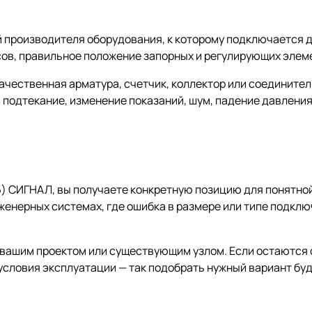
й производителя оборудования, к которому подключается 
сов, правильное положение запорных и регулирующих элем
качественная арматура, счетчик, коллектор или соединит
 подтекание, изменение показаний, шум, падение давления
6) СИГНАЛ, вы получаете конкретную позицию для понятной
нженерных системах, где ошибка в размере или типе подкл
с вашим проектом или существующим узлом. Если остаются
условия эксплуатации — так подобрать нужный вариант буд