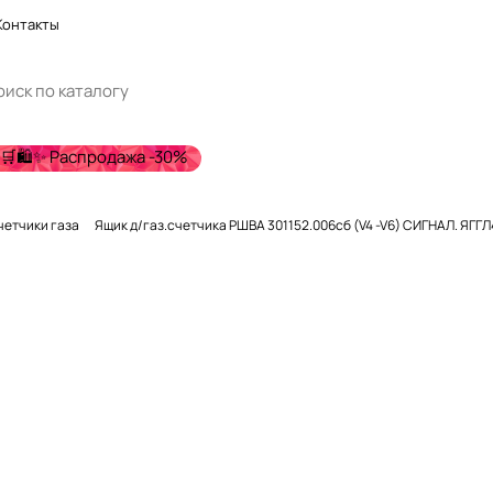
Контакты
🛒🛍️✨ Распродажа -30%
четчики газа
Ящик д/газ.счетчика РШВА 301152.006сб (V4 -V6) СИГНАЛ