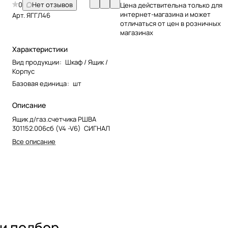
0
Нет отзывов
Цена действительна только для
интернет-магазина и может
Арт.
ЯГГЛ46
отличаться от цен в розничных
магазинах
Характеристики
Вид продукции
:
Шкаф / Ящик /
Корпус
Базовая единица
:
шт
Описание
Ящик д/газ.счетчика РШВА
301152.006сб (V4 -V6) СИГНАЛ
Все описание
 и подбор