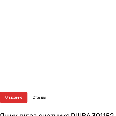
Описание
Отзывы
Ящик д/газ.счетчика РШВА 301152