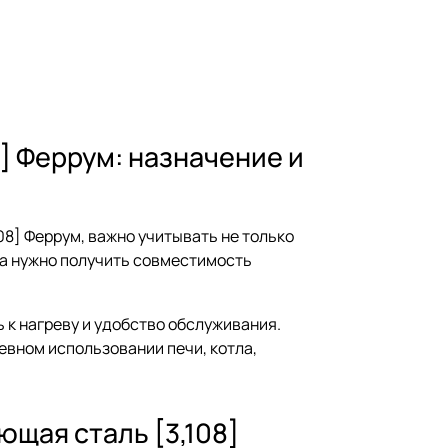
] Феррум: назначение и
8] Феррум, важно учитывать не только
да нужно получить совместимость
 к нагреву и удобство обслуживания.
евном использовании печи, котла,
щая сталь [3,108]