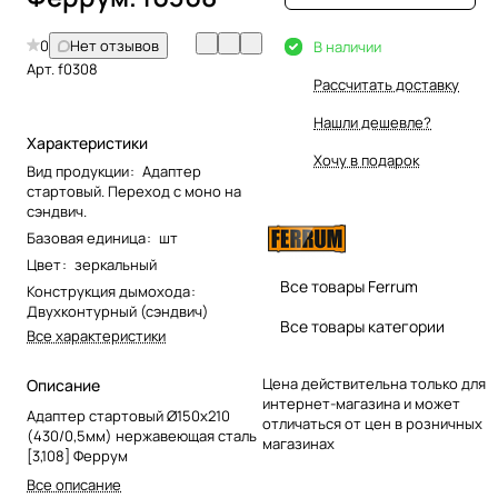
0
Нет отзывов
В наличии
Арт.
f0308
Рассчитать доставку
Нашли дешевле?
Характеристики
Хочу в подарок
Вид продукции
:
Адаптер
стартовый. Переход с моно на
сэндвич.
Базовая единица
:
шт
Цвет
:
зеркальный
Все товары Ferrum
Конструкция дымохода
:
Двухконтурный (сэндвич)
Все товары категории
Все характеристики
Цена действительна только для
Описание
интернет-магазина и может
Адаптер стартовый Ø150х210
отличаться от цен в розничных
(430/0,5мм) нержавеющая сталь
магазинах
[3,108] Феррум
Все описание