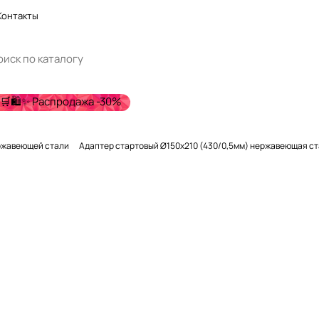
Контакты
🛒🛍️✨ Распродажа -30%
ржавеющей стали
Адаптер стартовый Ø150х210 (430/0,5мм) нержавеющая ста