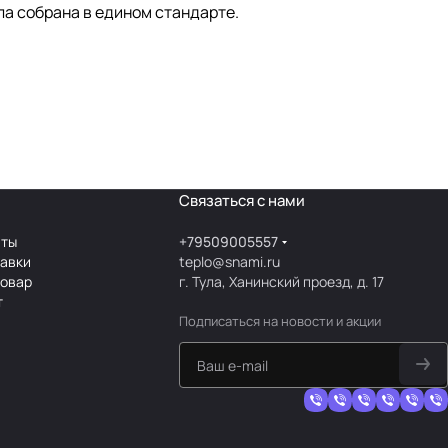
ла собрана в едином стандарте.
Связаться с нами
аты
+79509005557
тавки
teplo@snami.ru
товар
г. Тула, Ханинский проезд, д. 17
т
Подписаться
на новости и акции