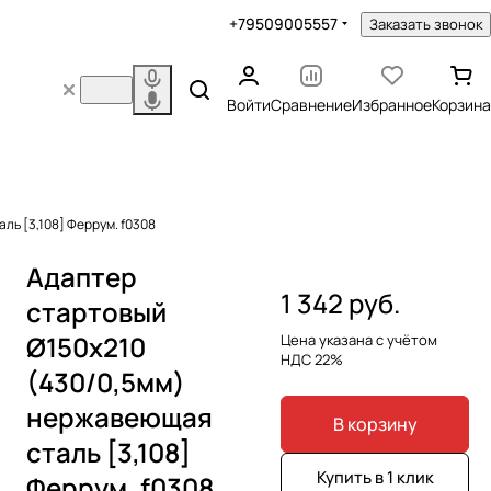
+79509005557
Заказать звонок
Войти
Сравнение
Избранное
Корзина
ль [3,108] Феррум. f0308
Адаптер
1 342 руб.
стартовый
Ø150х210
Цена указана с учётом
НДС 22%
(430/0,5мм)
нержавеющая
В корзину
сталь [3,108]
Купить в 1 клик
Феррум. f0308