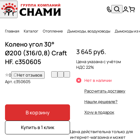
Главная
Каталог
Отопление
Дымоходы, воздуховоды
Дымоходы из 
Колено угол 30°
3 645 руб.
Ø200 (316/0,8) Craft
HF. c350605
Цена указана с учётом
НДС 22%
0
Нет отзывов
Нет в наличии
Арт.
c350605
Рассчитать доставку
Нашли дешевле?
В корзину
Хочу в подарок
Купить в 1 клик
Цена действительна только для
интернет-магазина и может