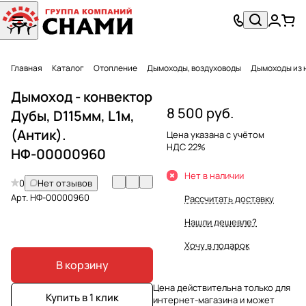
Главная
Каталог
Отопление
Дымоходы, воздуховоды
Дымоходы из 
Дымоход - конвектор
8 500 руб.
Дубы, D115мм, L1м,
(Антик).
Цена указана с учётом
НДС 22%
НФ-00000960
Нет в наличии
0
Нет отзывов
Арт.
НФ-00000960
Рассчитать доставку
Нашли дешевле?
Хочу в подарок
В корзину
Цена действительна только для
Купить в 1 клик
интернет-магазина и может