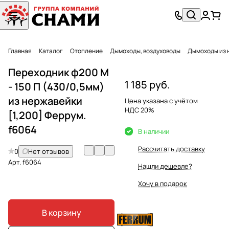
Главная
Каталог
Отопление
Дымоходы, воздуховоды
Дымоходы из 
Переходник ф200 М
1 185 руб.
- 150 П (430/0,5мм)
из нержавейки
Цена указана с учётом
НДС 20%
[1,200] Феррум.
f6064
В наличии
Рассчитать доставку
0
Нет отзывов
Арт.
f6064
Нашли дешевле?
Хочу в подарок
В корзину