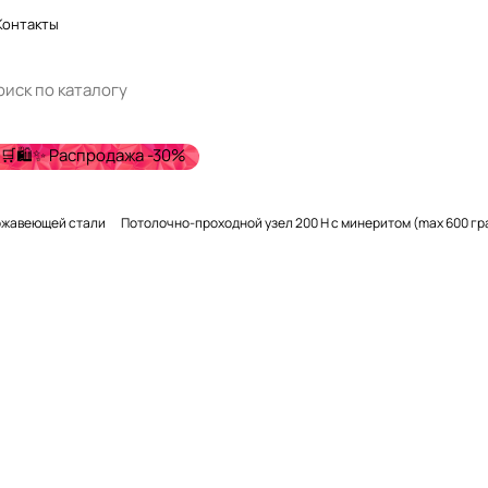
Контакты
🛒🛍️✨ Распродажа -30%
ржавеющей стали
Потолочно-проходной узел 200 Н с минеритом (max 600 град