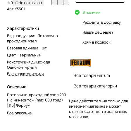
0
Нет отзывов
Арт.
f3501
В наличии
Рассчитать доставку
Характеристики
Нашли дешевле?
Вид продукции
:
Потолочно-
проходной узел
Хочу в подарок
Базовая единица
:
шт
Цвет
:
зеркальный
Конструкция дымохода
:
Одноконтурный
Все характеристики
Все товары Ferrum
Все товары категории
Описание
Потолочно-проходной узел 200
Н с минеритом (max 600 град)
Цена действительна только для
[1,16] Феррум
интернет-магазина и может
отличаться от цен в розничных
Все описание
магазинах