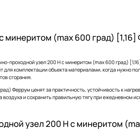
 минеритом (max 600 град) [1,16]
о-проходной узел 200 Н с минеритом (max 600 град) [1,16
дит для комплектации объекта материалами, когда нужно п
тов сгорания.
рад) Феррум ценят за практичность, устойчивость к нагре
а воздуха и сохранить правильную тягу при ежедневном ис
ной узел 200 Н с минеритом (max 