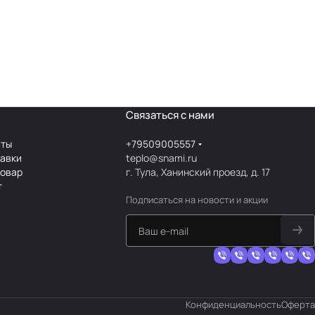
Связаться с нами
аты
+79509005557
тавки
teplo@snami.ru
товар
г. Тула, Ханинский проезд, д. 17
т
Подписаться
на новости и акции
Конфиденциальность
Оферта