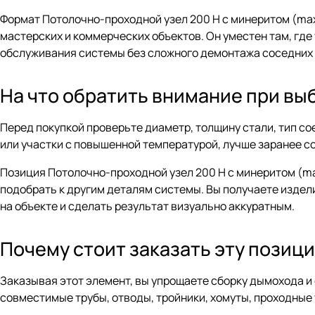
Формат Потолочно-проходной узел 200 Н с минеритом (max
мастерских и коммерческих объектов. Он уместен там, гд
обслуживания системы без сложного демонтажа соседних 
На что обратить внимание при вы
Перед покупкой проверьте диаметр, толщину стали, тип с
или участки с повышенной температурой, лучше заранее с
Позиция Потолочно-проходной узел 200 Н с минеритом (max
подобрать к другим деталям системы. Вы получаете издел
на объекте и сделать результат визуально аккуратным.
Почему стоит заказать эту позиц
Заказывая этот элемент, вы упрощаете сборку дымохода 
совместимые трубы, отводы, тройники, хомуты, проходные