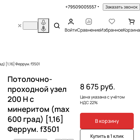
+79509005557
Заказать звонок
Войти
Сравнение
Избранное
Корзина
) [1,16] Феррум. f3501
Потолочно-
8 675 руб.
проходной узел
200 Н с
Цена указана с учётом
НДС 22%
минеритом (max
600 град) [1,16]
В корзину
Феррум. f3501
Купить в 1 клик