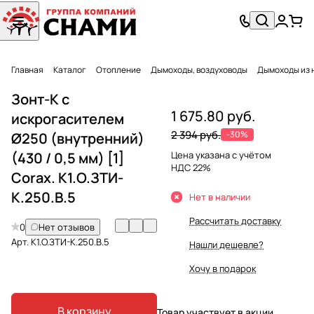
Главная
Каталог
Отопление
Дымоходы, воздуховоды
Дымоходы из 
Зонт-К с
1 675.80 руб.
искрогасителем
2 394 руб.
-30%
Ø250 (внутренний)
(430 / 0,5 мм) [1]
Цена указана с учётом
НДС 22%
Corax. К1.О.ЗТИ-
К.250.В.5
Нет в наличии
Рассчитать доставку
0
Нет отзывов
Арт.
К1.О.ЗТИ-К.250.В.5
Нашли дешевле?
Хочу в подарок
В корзину
Товар участвует в акции