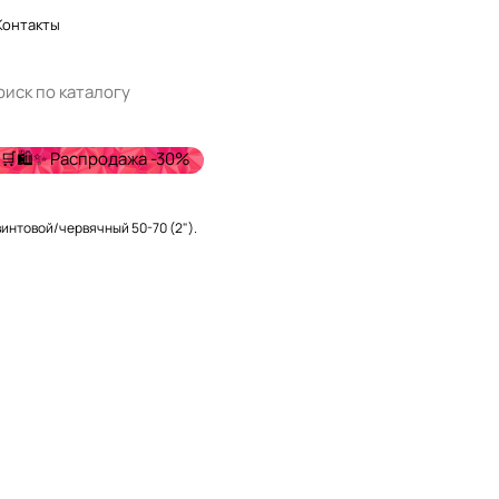
Контакты
🛒🛍️✨ Распродажа -30%
Хомут винтовой/червячный 50-70 (2").