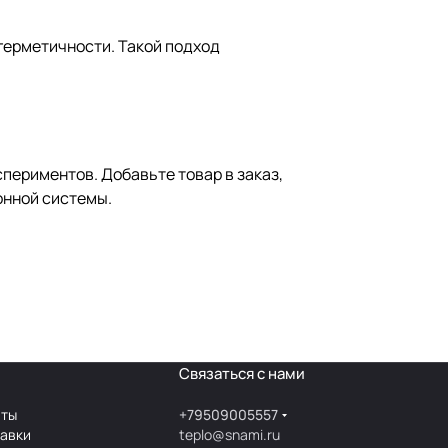
герметичности. Такой подход
спериментов. Добавьте товар в заказ,
онной системы.
Связаться с нами
аты
+79509005557
тавки
teplo@snami.ru