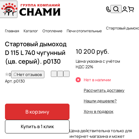
Стартовый дымоход 
Главная
Каталог
Отопление
Печи отопительные
Стартовый дымоход
10 200 руб.
D 115 L 740 чугунный
(цв. серый). p0130
Цена указана с учётом
НДС 22%
0
Нет отзывов
Нет в наличии
Арт.
p0130
Рассчитать доставку
Нашли дешевле?
В корзину
Хочу в подарок
Купить в 1 клик
Цена действительна только для
интернет-магазина и может