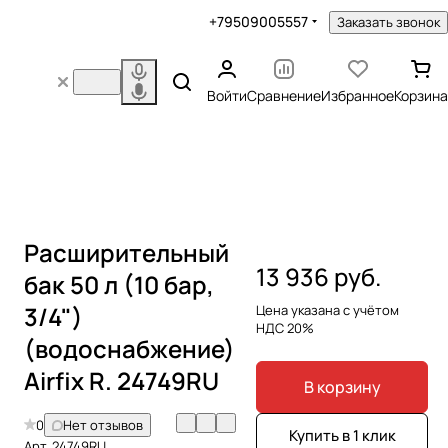
+79509005557
Заказать звонок
Войти
Сравнение
Избранное
Корзина
Расширительный
13 936 руб.
бак 50 л (10 бар,
3/4")
Цена указана с учётом
НДС 20%
(водоснабжение)
Airfix R. 24749RU
В корзину
0
Нет отзывов
Купить в 1 клик
Арт.
24749RU