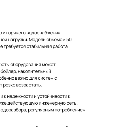
 и горячего водоснабжения,
ной нагрузки. Модель объемом 50
де требуется стабильная работа
аботы оборудования может
 бойлер, накопительный
обенно важно для систем с
т резко возрастать.
 к надежности и устойчивости к
 уже действующую инженерную сеть.
 водоразбора, регулярным потреблением