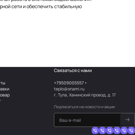
рной сети и обеспечить стабильную
Связаться с нами
аты
+79509005557
тавки
teplo@snami.ru
товар
г. Тула, Ханинский проезд, д. 17
т
Подписаться
на новости и акции