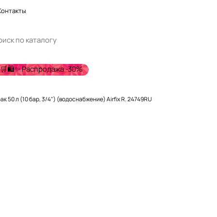
Контакты
🛒🛍️✨ Распродажа -30%
Расширительный бак 50 л (10 бар, 3/4") (водоснабжение) Airfix R. 24749RU