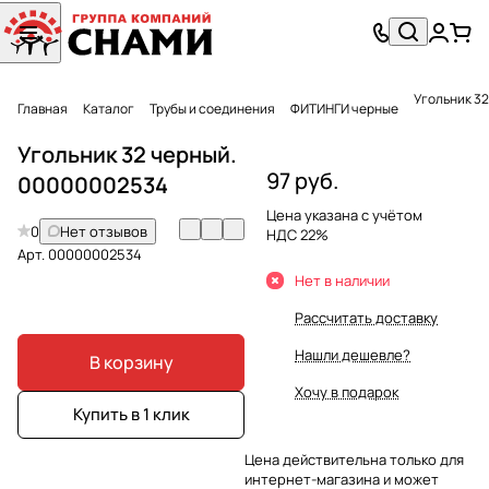
Главная
Каталог
Трубы и соединения
ФИТИНГИ черные
Угольник 32 черный.
97 руб.
00000002534
Цена указана с учётом
0
Нет отзывов
НДС 22%
Арт.
00000002534
Нет в наличии
Рассчитать доставку
Нашли дешевле?
В корзину
Хочу в подарок
Купить в 1 клик
Цена действительна только для
интернет-магазина и может