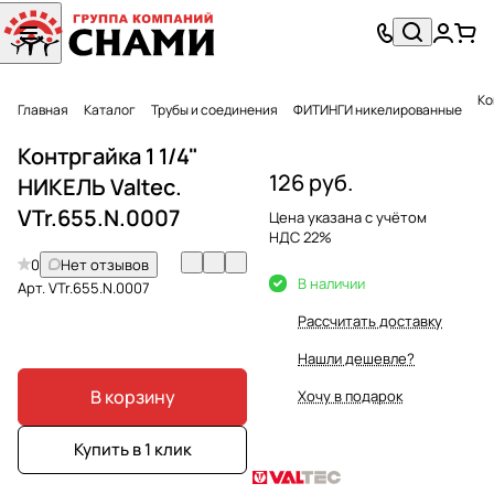
Ко
Главная
Каталог
Трубы и соединения
ФИТИНГИ никелированные
Контргайка 1 1/4"
126 руб.
НИКЕЛЬ Valtec.
VTr.655.N.0007
Цена указана с учётом
НДС 22%
0
Нет отзывов
В наличии
Арт.
VTr.655.N.0007
Рассчитать доставку
Нашли дешевле?
В корзину
Хочу в подарок
Купить в 1 клик