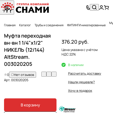
Му
Главная
Каталог
Трубы и соединения
ФИТИНГИ никелированные
Муфта переходная
376.20 руб.
вн-вн 1 1/4"x1/2"
НИКЕЛЬ (12/144)
Цена указана с учётом
НДС 22%
AltStream.
003020205
В наличии
Рассчитать доставку
0
Нет отзывов
Арт.
003020205
Нашли дешевле?
Хочу в подарок
В корзину