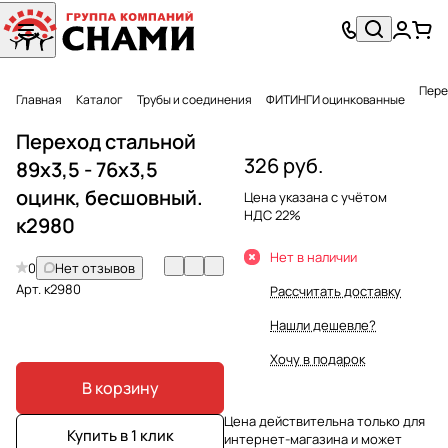
Пере
Главная
Каталог
Трубы и соединения
ФИТИНГИ оцинкованные
Переход стальной
326 руб.
89х3,5 - 76х3,5
оцинк, бесшовный.
Цена указана с учётом
НДС 22%
к2980
Нет в наличии
0
Нет отзывов
Арт.
к2980
Рассчитать доставку
Нашли дешевле?
Хочу в подарок
В корзину
Цена действительна только для
Купить в 1 клик
интернет-магазина и может