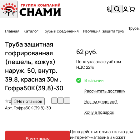
Труба 
Главная
Каталог
Трубы и соединения
Изоляция, защита труб
Труба защитная
62 руб.
гофрированная
(пешель, кожух)
Цена указана с учётом
НДС 22%
наруж. 50, внутр.
39.8, красная 30м .
В наличии
Гофра50К(39,8)-30
Рассчитать доставку
0
Нет отзывов
Нашли дешевле?
Арт.
Гофра50К(39,8)-30
Хочу в подарок
Цена действительна только для
интернет-магазина и может
В корзину