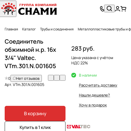
Главная
Каталог
Трубы и соединения
Металлопластиковые трубы и 
Соединитель
283 руб.
обжимной н.р. 16х
3/4" Valtec.
Цена указана с учётом
НДС 22%
VTm.301.N.001605
В наличии
0
Нет отзывов
Арт.
VTm.301.N.001605
Рассчитать доставку
Нашли дешевле?
Хочу в подарок
В корзину
Купить в 1 клик